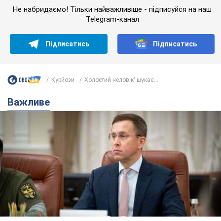
Не набридаємо! Тільки найважливіше - підписуйся на наш
Telegram-канал
Підписатись
Підписатись
Курйози
Холостий челов'к' шукає...
Важливе