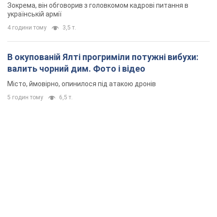
Зокрема, він обговорив з головкомом кадрові питання в
українській армії
4 години тому
3,5 т.
В окупованій Ялті прогриміли потужні вибухи:
валить чорний дим. Фото і відео
Місто, ймовірно, опинилося під атакою дронів
5 годин тому
6,5 т.