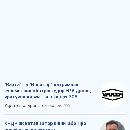
"Варта" та "Новатор" витримали
кулеметний обстріл і удар FPV-дрона,
врятувавши життя офіцеру ЗСУ
Українська Бронетехніка
993
КНДР як каталізатор війни, або Про
новий етап російсько-