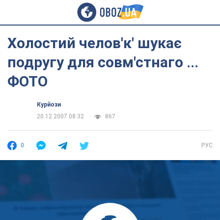
Холостий челов'к' шукає
подругу для совм'стнаго ...
ФОТО
Курйози
20.12.2007 08:32
867
0
РУС