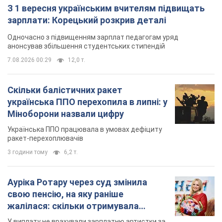
З 1 вересня українським вчителям підвищать
зарплати: Корецький розкрив деталі
Одночасно з підвищенням зарплат педагогам уряд
анонсував збільшення студентських стипендій
7.08.2026 00:29
12,0 т.
Скільки балістичних ракет
українська ППО перехопила в липні: у
Міноборони назвали цифру
Українська ППО працювала в умовах дефіциту
ракет-перехоплювачів
3 години тому
6,2 т.
Ауріка Ротару через суд змінила
свою пенсію, на яку раніше
жалілася: скільки отримувала
співачка
У виплату не врахували зарплатню артистки за