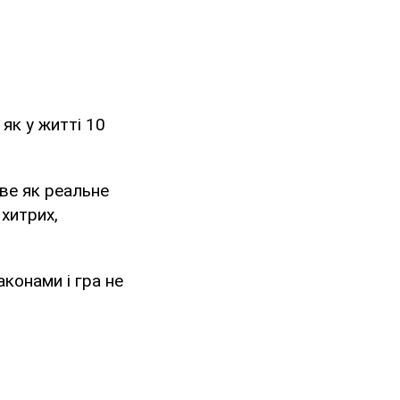
як у житті 10
ве як реальне
 хитрих,
конами і гра не