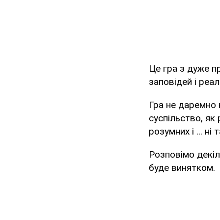
Це гра з дуже п
заповідей і реал
Гра не даремно 
суспільство, як 
розумних і ... ні
Розповімо декіл
буде винятком.