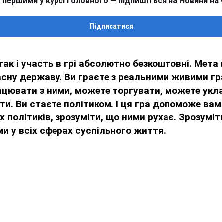
 першими у курсі головного — підпишіться на Новини на
Підписатися
так і участь в грі абсолютно безкоштовні. Мета 
сну державу. Ви граєте з реальними живими г
цювати з ними, можете торгувати, можете укл
ти. Ви стаєте політиком. І ця гра допоможе вам
х політиків, зрозуміти, що ними рухає. Зрозуміт
ми у всіх сферах суспільного життя.