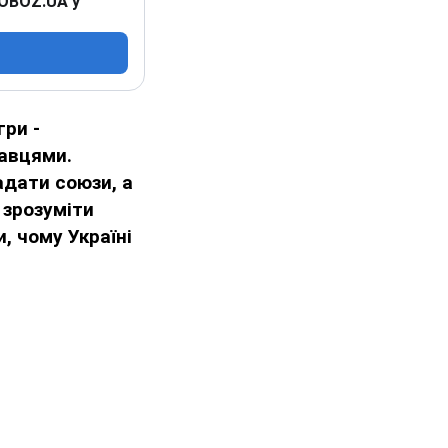
 OBOZ.UA у
гри -
равцями.
адати союзи, а
 зрозуміти
и, чому Україні