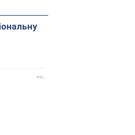
іональну
РУС