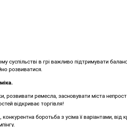
ьому суспільстві в грі важливо підтримувати балан
ійно розвиватися.
міка.
и, розвивати ремесла, засновувати міста непросто 
стей відкриває торгівля!
 конкурентна боротьба з усіма її варіантами, від к
пінгу.