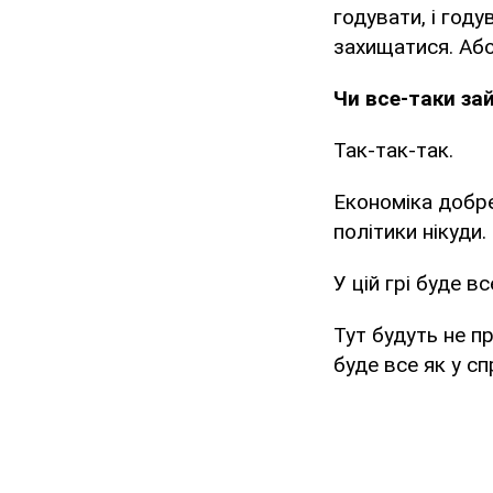
годувати, і году
захищатися. Або
Чи все-таки за
Так-так-так.
Економіка добре
політики нікуди.
У цій грі буде 
Тут будуть не п
буде все як у сп