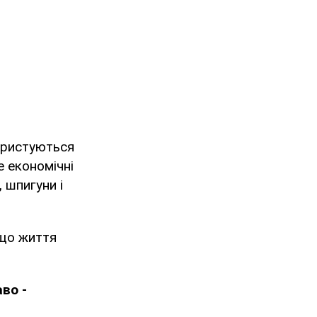
користуються
е економічні
 шпигуни і
 що життя
во -