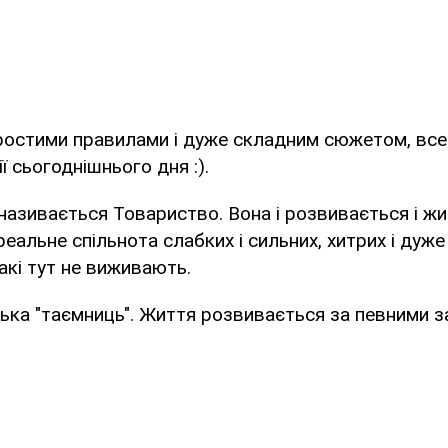
ростими правилами і дуже складним сюжетом, все 
ії сьогоднішнього дня :).
називається Товариство. Вона і розвивається і жи
реальне спільнота слабких і сильних, хитрих і дуже
 такі тут не виживають.
ька "таємниць". Життя розвивається за певними за