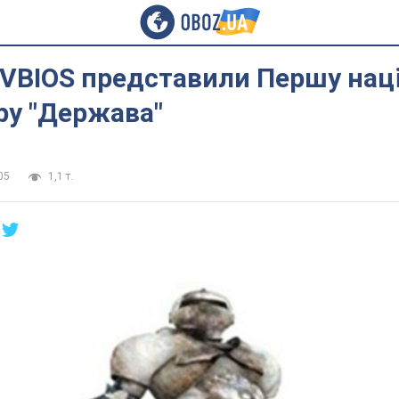
 VBIOS представили Першу нац
ру "Держава"
05
1,1 т.