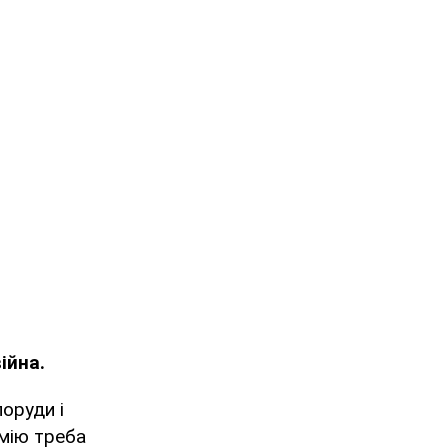
ійна.
поруди і
рмію треба