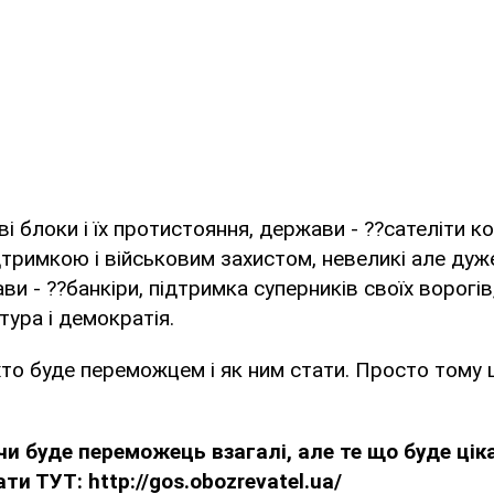
ві блоки і їх протистояння, держави - ??сателіти 
тримкою і військовим захистом, невеликі але дуж
и - ??банкіри, підтримка суперників своїх ворогів,
тура і демократія.
є, хто буде переможцем і як ним стати. Просто тому
чи буде переможець взагалі, але те що буде ціка
ти ТУТ: http://gos.obozrevatel.ua/