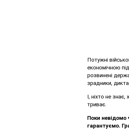
Потужні військо
економічною під
розвинені держав
зрадники, дикта
І, ніхто не зна
триває.
Поки невідомо 
гарантуємо. Гра