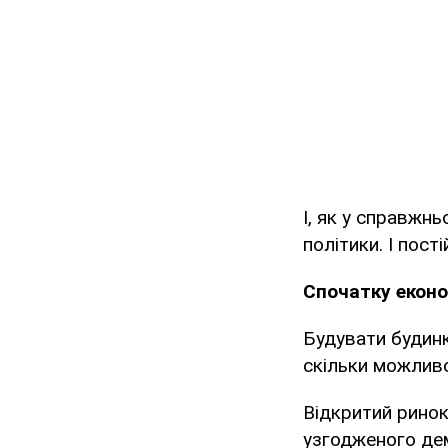
І, як у справжн
політики. І пост
Спочатку еконо
Будувати будинк
скільки можливо
Відкритий ринок,
узгодженого дем