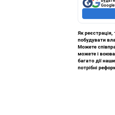
Будьте
Google
Як реєстрація, 
побудувати вла
Можете співпра
можете і воюва
багато дії наши
потрібні рефор