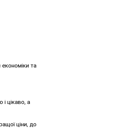
с економіки та
і цікаво, а
ращої ціни, до