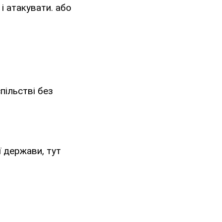
 і атакувати. або
пільстві без
ї держави, тут