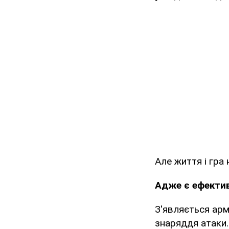
Але життя і гра
Адже є ефектив
З'являється армі
знаряддя атаки. 