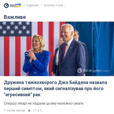
Курйози
Золота і гола:...
Важливе
Дружина тяжкохворого Джо Байдена назвала
перший симптом, який сигналізував про його
"агресивний" рак
Спершу лікарі не надали цьому належної уваги
7 часов назад
11,3 т.