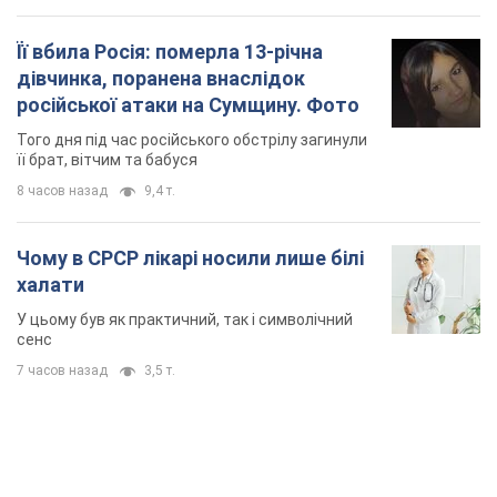
Її вбила Росія: померла 13-річна
дівчинка, поранена внаслідок
російської атаки на Сумщину. Фото
Того дня під час російського обстрілу загинули
її брат, вітчим та бабуся
8 часов назад
9,4 т.
Чому в СРСР лікарі носили лише білі
халати
У цьому був як практичний, так і символічний
сенс
7 часов назад
3,5 т.