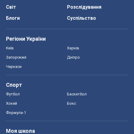
Спорт
Футбол
Баскетбол
Хокей
Бокс
Формула-1
Моя школа
ГДЗ
Підручники
Онлайн уроки
ДПА
ЗНО
НМТ
СНД посібники
Авто
Тест Драйв
Електромобілі
Акції
Сервіс