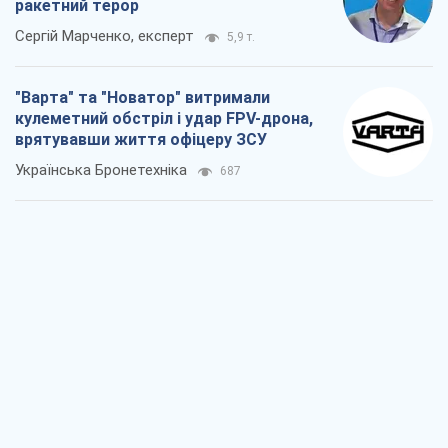
КНДР як каталізатор війни, або Про
новий етап російсько-
північнокорейського союзу
Олексій Кущ
927
Вихід до еліти ЧС та тріумф "Сокола":
що відбувається в українському хокеї
Олександр Липенко
435