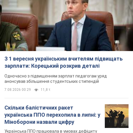
анонсував збільшення студентських стипендій
7.08.2026 00:29
11,8 т.
Скільки балістичних ракет
українська ППО перехопила в липні: у
Міноборони назвали цифру
Українська ППО працювала в умовах дефіциту
ракет-перехоплювачів
3 часа назад
6,0 т.
Ауріка Ротару через суд змінила
свою пенсію, на яку раніше
жалілася: скільки отримувала
співачка
У виплату не врахували зарплатню артистки за
час роботи в Чернівецькій філармонії
через 10 часов