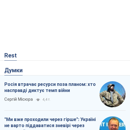
Росія втрачає ресурси поза планом: хто
насправді диктує темп війни
Сергій Місюра
4,4 т.
"Ми вже проходили через гірше": Україні
не варто піддаватися зневірі через
ракетний терор
Сергій Марченко, експерт
5,9 т.
"Варта" та "Новатор" витримали
кулеметний обстріл і удар FPV-дрона,
врятувавши життя офіцеру ЗСУ
Українська Бронетехніка
687