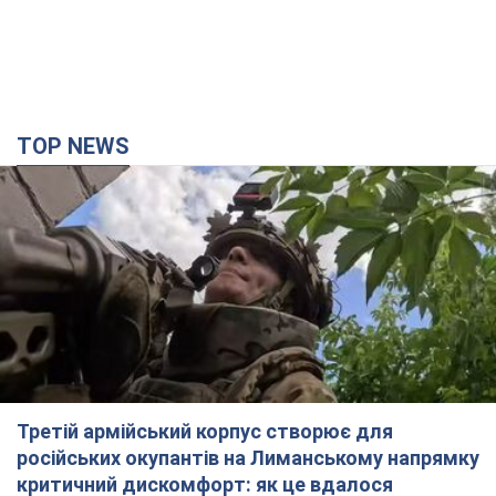
Третій армійський корпус створює для
російських окупантів на Лиманському напрямку
критичний дискомфорт: як це вдалося
Це зараз переростає у кризу для всього угруповання
час назад
14,1 т.
"Працюємо, щоб отримати пакети з ракетами
для ППО": Зеленський заслухав доповідь
Драпатого і анонсував нові кроки
Зокрема, він обговорив з головкомом кадрові питання в
українській армії
3 часа назад
2,6 т.