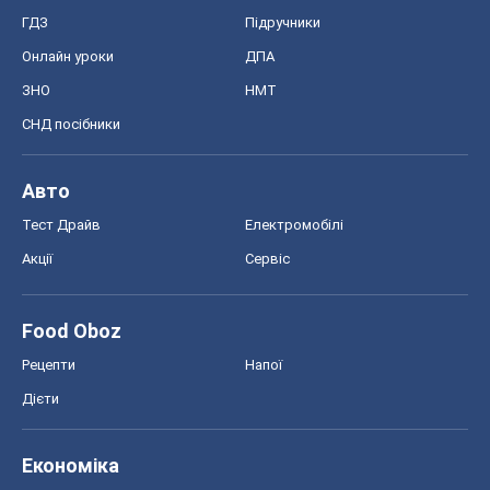
Food Oboz
Рецепти
Напої
Дієти
Економіка
Ринки та компанії
Макроекономіка
MedOboz
Новини медицини
MAMACLUB
Шоу
Афіша
Плітки
Краса
Мода