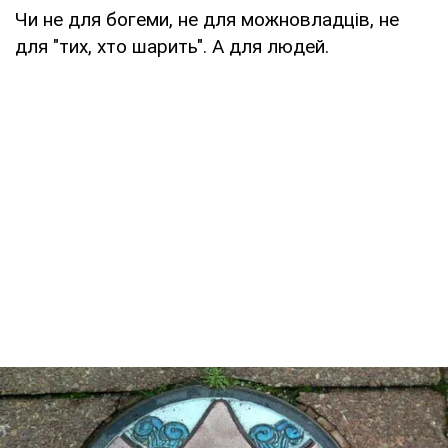
Чи не для богеми, не для можновладців, не
для "тих, хто шарить". А для людей.