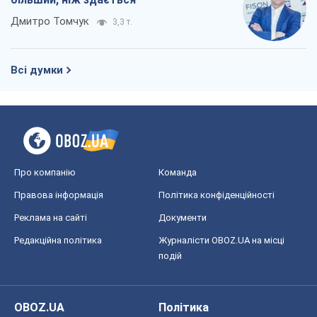
Правова інформація
Політика конфіденційності
Реклама на сайті
Документи
Редакційна політика
Журналісти OBOZ.UA на місці
подій
OBOZ.UA
Політика
Світ
Розслідування
Блоги
Суспільство
Регіони України
Київ
Харків
Запоріжжя
Дніпро
Черкаси