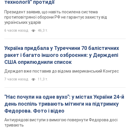
технології" протидії
Президент заявив, що навіть посилена система
протиповітряної оборони РФ не гарантує захисту від
українських ударів
6 часов назад
46,3 т.
Україна придбала у Туреччини 70 балістичних
ракет і багато іншого озброєння: у Держдепі
США оприлюднили список
Держдеп вже поставив до відома американський Конгрес
7 часов назад
11,3 т.
"Нас почули на одне вухо": у містах України 24-й
день поспіль тривають мітинги на підтримку
Федорова. Фото і відео
Антиурядові виступи з вимогою повернути Федорова досі
тривають