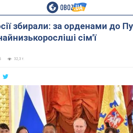
осії збирали: за орденами до Пу
найнизькоросліші сім'ї
5
32,3 т.