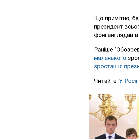
Що примітно, баг
президент всьог
фоні виглядав в
Раніше "Обозрев
маленького
зрос
зростання през
Читайте:
У Росії