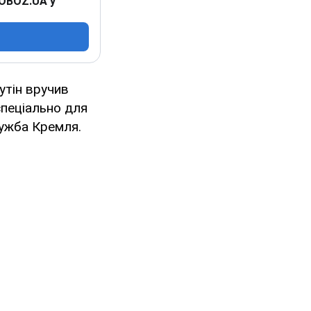
 OBOZ.UA у
утін вручив
 спеціально для
лужба Кремля.