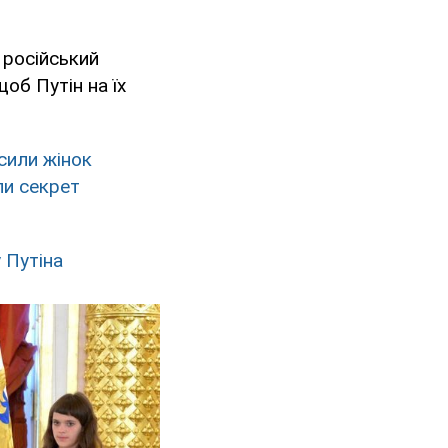
, російський
об Путін на їх
сили жінок
ли секрет
 Путіна