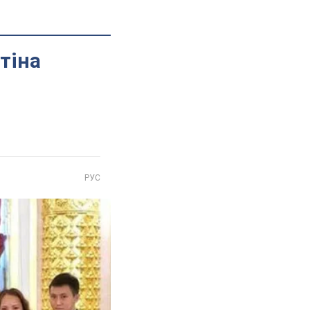
тіна
РУС