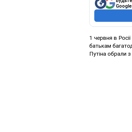
Будьте
Google
1 червня в Росі
батькам багатоді
Путіна обрали з