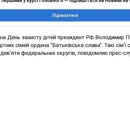
 першими у курсі головного — підпишіться на Новини на
Підписатися
ї на День захисту дітей президент РФ Володимир П
тних сімей ордена "Батьківська слава". Такі сім'ї
 дев'яти федеральних округів, повідомляє прес-с