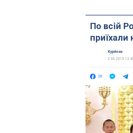
По всій Р
приїхали 
Курйози
2.06.2015 13:4
28