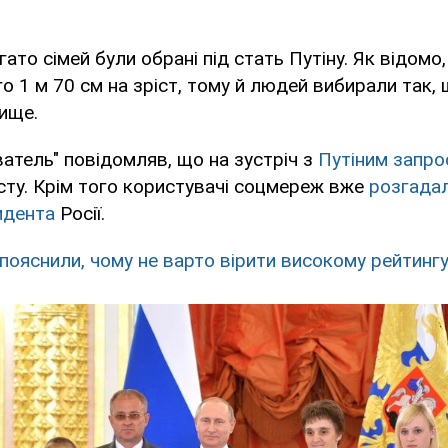
ато сімей були обрані під стать Путіну. Як відомо
о 1 м 70 см на зріст, тому й людей вибирали так, щ
ище.
атель" повідомляв, що на зустріч з
Путіним запро
ту. Крім того користувачі соцмереж вже
розгада
идента
Росії.
 пояснили, чому не варто вірити високому рейтингу