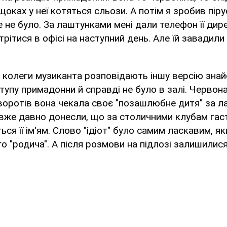
оках у неї котяться сльози. А потім я зробив піру
же не було. За лаштунками мені дали телефон її дир
рітися в офісі на наступний день. Але їй завадили
 колеги музиканта розповідають іншу версію знай
ступу примадонни й справді не було в залі. Червона
воротів вона чекала своє "позашлюбне дитя" за л
 вже давно донесли, що за столичними клубам гас
ся її ім'ям. Слово "ідіот" було самим ласкавим, я
о "родича". А після розмови на підлозі залишилися