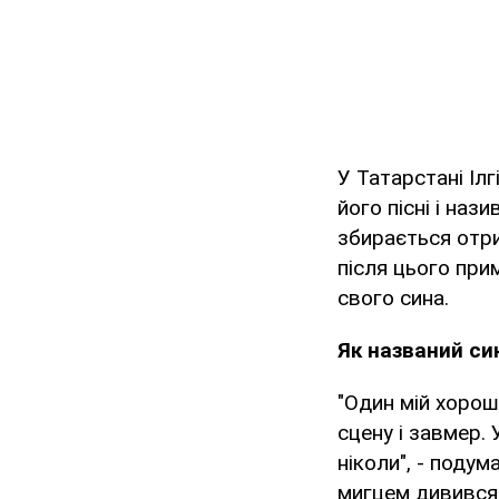
У Татарстані Ілг
його пісні і наз
збирається отри
після цього при
свого сина.
Як названий си
"Один мій хорош
сцену і завмер.
ніколи", - подум
мигцем дивився 