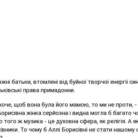
ні батьки, втомлені від буйної творчої енергії си
тьківські права примадонни.
хоче, щоб вона була його мамою, то ми не проти, 
Борисівна жінка серйозна і видна могла б багато 
о того ж музика - це духовна сфера, як релігія. А як
івники. То чому б Аллі Борисівні не стати нашому с
?