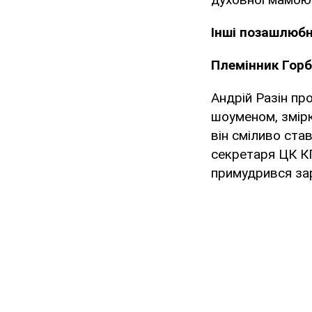
Інші позашлюбн
Племінник Гор
Андрій Разін пр
шоуменом, змірк
він сміливо ста
секретаря ЦК К
примудрився зар