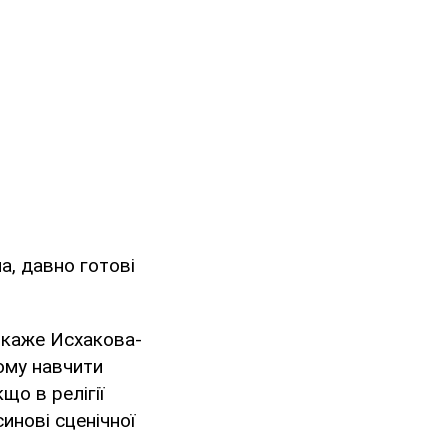
на, давно готові
- каже Исхакова-
чому навчити
що в релігії
инові сценічної