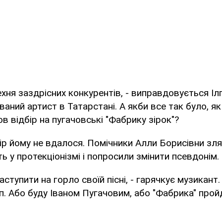
хня заздрісних конкурентів, - виправдовується Ілг
ваний артист в Татарстані. А якби все так було, як
в відбір на пугачовські "Фабрику зірок"?
фір йому не вдалося. Помічники Алли Борисівни зл
ь у протекціонізмі і попросили змінити псевдонім.
 наступити на горло своїй пісні, - гарячкує музикант.
п. Або буду Іваном Пугачовим, або "Фабрика" прой