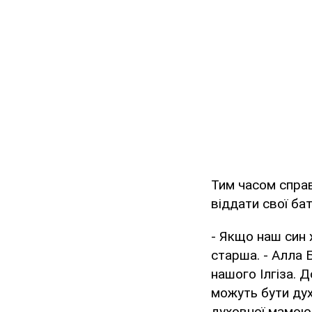
Тим часом справж
віддати свої ба
- Якщо наш син 
старша. - Алла 
нашого Ілгіза. Д
можуть бути дух
духовної мамою