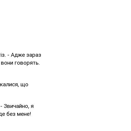
із. - Адже зараз
 вони говорять.
якалися, що
 - Звичайно, я
де без мене!