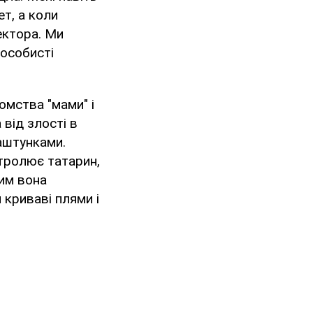
ет, а коли
ектора. Ми
 особисті
омства "мами" і
 від злості в
аштунками.
тролює татарин,
ким вона
 криваві плями і