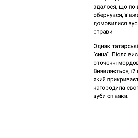
здалося, що по щ
обернувся, її в
домовилися зуст
справи.
Однак татарські
"сина". Після ви
оточенні мордо
Виявляється, їй
який прикриваєть
нагородила свог
зуби співака.