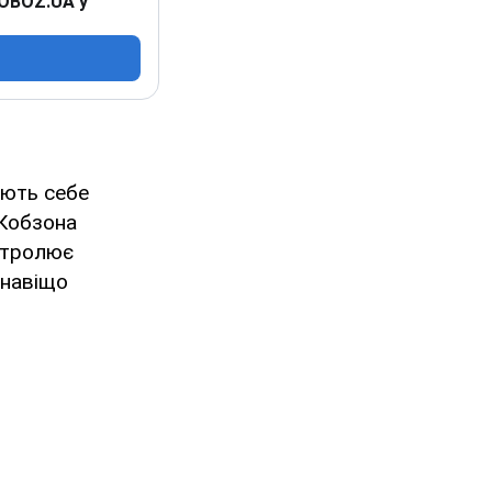
 OBOZ.UA у
ують себе
 Кобзона
астролює
 навіщо