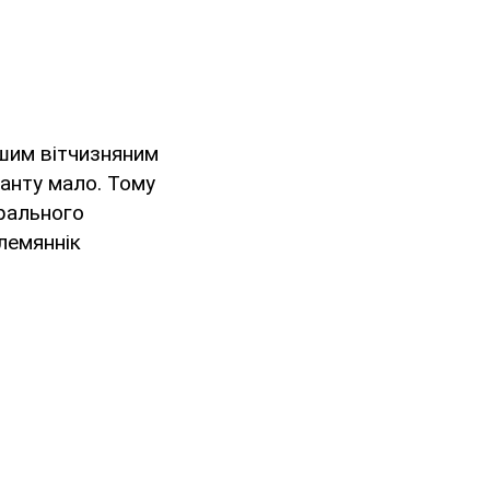
ршим вітчизняним
ланту мало. Тому
ерального
лемяннік