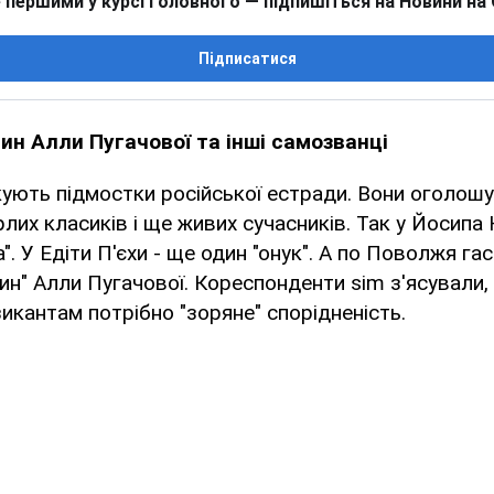
 першими у курсі головного — підпишіться на Новини на
Підписатися
н Алли Пугачової та інші самозванці
ують підмостки російської естради. Вони оголош
лих класиків і ще живих сучасників. Так у Йосипа
". У Едіти П'єхи - ще один "онук". А по Поволжя г
н" Алли Пугачової. Кореспонденти sim з'ясували,
икантам потрібно "зоряне" спорідненість.