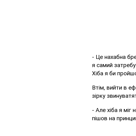
- Це нахабна бре
я самий затребу
Хіба я би пройшо
Втім, вийти в е
зірку звинуватят
- Але хіба я міг
пішов на принци