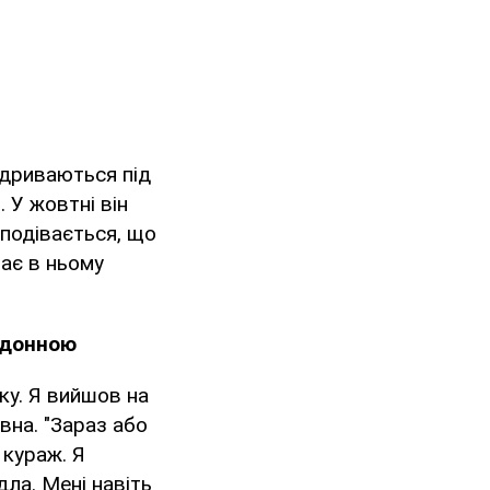
відриваються під
. У жовтні він
сподівається, що
нає в ньому
мадонною
ку. Я вийшов на
вна. "Зараз або
 кураж. Я
дла. Мені навіть