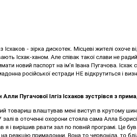
із Ісхаков - зірка дискотек. Місцеві жителі охоче 
ивають Ісхак-ханом. Але співак такої слави не радий
мати новий паспорт на ім'я Івана Пугачова. Ісхак 
мадонна російської естради НЕ відкрутиться і виз
н Алли Пугачової Ілгіз Ісхаков зустрівся з при
ий товариш влаштував мені виступ в крутому шин
 У залі в оточенні охорони стояла сама Алла Борисі
ав я і вирішив рвати зал по повній програмі. Це був
на реакцію примадонни. Вона то червоніла, то блі