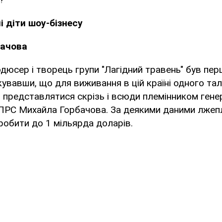
і діти шоу-бізнесу
бачова
одюсер і творець групи "Лагідний травень" був пе
увавши, що для виживання в цій країні одного та
в представлятися скрізь і всюди племінником ген
ПРС Михайла Горбачова. За деякими даними лжеп
обити до 1 мільярда доларів.