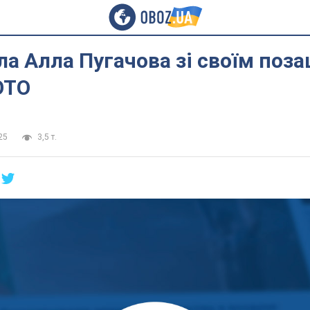
ла Алла Пугачова зі своїм по
ОТО
25
3,5 т.