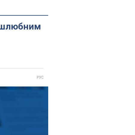
зашлюбним
РУС