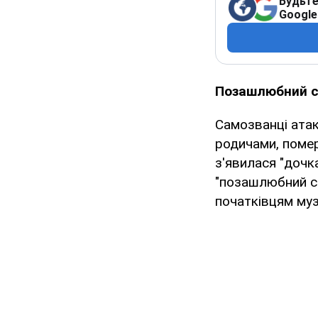
Будьте
Google
Позашлюбний си
Самозванці атак
родичами, помер
з'явилася "дочка
"позашлюбний си
початківцям муз