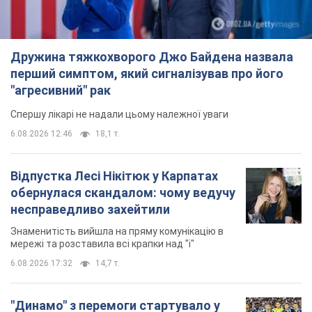
Дружина тяжкохворого Джо Байдена назвала
перший симптом, який сигналізував про його
"агресивний" рак
Спершу лікарі не надали цьому належної уваги
6.08.2026 12:46
18,1 т.
Відпустка Лесі Нікітюк у Карпатах
обернулася скандалом: чому ведучу
несправедливо захейтили
Знаменитість вийшла на пряму комунікацію в
мережі та розставила всі крапки над "і"
6.08.2026 17:32
14,7 т.
"Динамо" з перемоги стартувало у