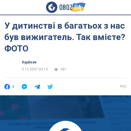
У дитинстві в багатьох з нас
був вижигатель. Так вмієте?
ФОТО
Курйози
9.12.2007 04:15
981
0
РУС