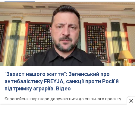
"Захист нашого життя": Зеленський про
антибалістику FREYJA, санкції проти Росії й
підтримку аграріїв. Відео
Європейські партнери долучаються до спільного проєкту
6.08.2026 20:20
88,8 т.
З 1 вересня українським вчителям підвищать
зарплати: Корецький розкрив деталі