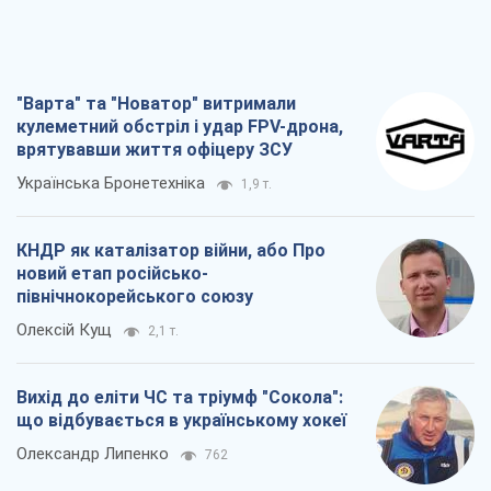
"Варта" та "Новатор" витримали
кулеметний обстріл і удар FPV-дрона,
врятувавши життя офіцеру ЗСУ
Українська Бронетехніка
1,9 т.
КНДР як каталізатор війни, або Про
новий етап російсько-
північнокорейського союзу
Олексій Кущ
2,1 т.
Вихід до еліти ЧС та тріумф "Сокола":
що відбувається в українському хокеї
Олександр Липенко
762