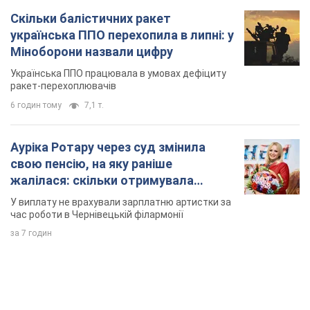
Скільки балістичних ракет
українська ППО перехопила в липні: у
Міноборони назвали цифру
Українська ППО працювала в умовах дефіциту
ракет-перехоплювачів
6 годин тому
7,1 т.
Ауріка Ротару через суд змінила
свою пенсію, на яку раніше
жалілася: скільки отримувала
співачка
У виплату не врахували зарплатню артистки за
час роботи в Чернівецькій філармонії
за 7 годин