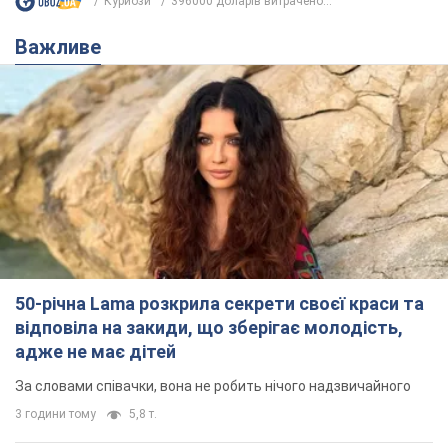
Курйози
396000 доларів витрачено...
Важливе
50-річна Lama розкрила секрети своєї краси та
відповіла на закиди, що зберігає молодість,
адже не має дітей
За словами співачки, вона не робить нічого надзвичайного
3 години тому
5,8 т.