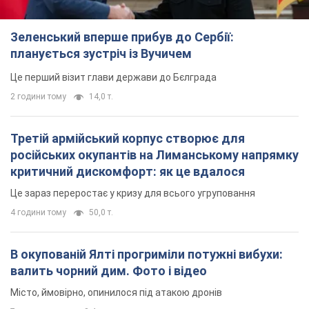
Зеленський вперше прибув до Сербії:
планується зустріч із Вучичем
Це перший візит глави держави до Бєлграда
2 години тому
14,0 т.
Третій армійський корпус створює для
російських окупантів на Лиманському напрямку
критичний дискомфорт: як це вдалося
Це зараз переростає у кризу для всього угруповання
4 години тому
50,0 т.
В окупованій Ялті прогриміли потужні вибухи:
валить чорний дим. Фото і відео
Місто, ймовірно, опинилося під атакою дронів