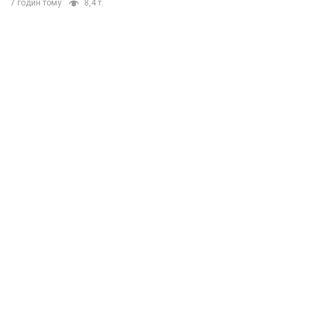
7 годин тому
8,4 т.