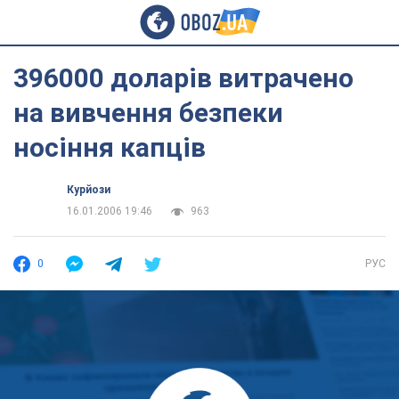
396000 доларів витрачено
на вивчення безпеки
носіння капців
Курйози
16.01.2006 19:46
963
0
РУС