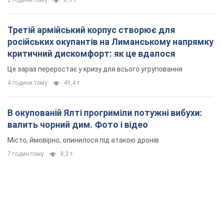
2 години тому
8,9 т.
Третій армійський корпус створює для
російських окупантів на Лиманському напрямку
критичний дискомфорт: як це вдалося
Це зараз переростає у кризу для всього угруповання
4 години тому
49,4 т.
В окупованій Ялті прогриміли потужні вибухи:
валить чорний дим. Фото і відео
Місто, ймовірно, опинилося під атакою дронів
7 годин тому
8,3 т.