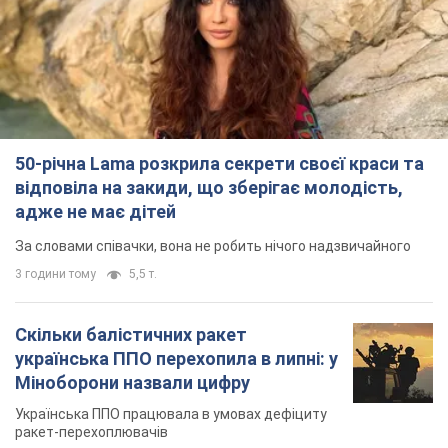
50-річна Lama розкрила секрети своєї краси та
відповіла на закиди, що зберігає молодість,
адже не має дітей
За словами співачки, вона не робить нічого надзвичайного
3 години тому
5,5 т.
Скільки балістичних ракет
українська ППО перехопила в липні: у
Міноборони назвали цифру
Українська ППО працювала в умовах дефіциту
ракет-перехоплювачів