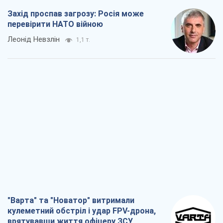
Захід проспав загрозу: Росія може
перевірити НАТО війною
Леонід Невзлін
1,1 т.
"Варта" та "Новатор" витримали
кулеметний обстріл і удар FPV-дрона,
врятувавши життя офіцеру ЗСУ