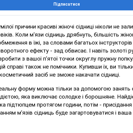
Підписатися
мілої причини красиві жіночі сідниці ніколи не за
ків. Коли м'язи сідниць дрябнуть, більшість жінок
обмеження в їжі, за словами багатьох інструкторів 
воротного ефекту - зад обвисає. І навіть золоті 
робити з вашої п'ятої точки округлу пружну попку
цій справі також не помічники. Купивши їх, ви тіль
 косметичний засіб не зможе накачати сідниці.
деальну форму можна тільки за допомогою занять 
дієтою, яка виключає солодке і борошняне. Найді
а підтюпцем протягом години, потім - присідання 
анням м'язів сідниць буде загартовуватися і ваша