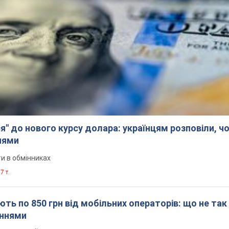
я" до нового курсу долара: українцям розповіли, чо
нями
и в обмінниках
7 т.
ть по 850 грн від мобільних операторів: що не так
еннями