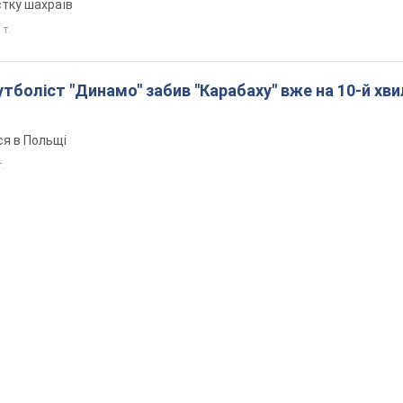
стку шахраїв
 т.
боліст "Динамо" забив "Карабаху" вже на 10-й хви
ся в Польщі
т.