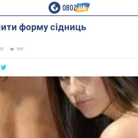
шити форму сідниць
25
969