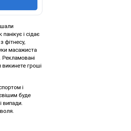
лишали
 панікує і сідає
з фітнесу,
руки масажиста
. Рекламовані
ки викинете гроші
спортом і
євішим буде
і випади.
 воля.