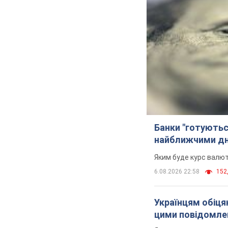
Банки "готуютьс
найближчими д
Яким буде курс валют
6.08.2026 22:58
152,
Українцям обіцяю
цими повідомл