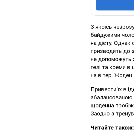
З якоїсь незрозу
байдужими чолові
на дієту. Однак 
призводить до з
не допоможуть з
гелі та креми в 
на вітер. Жоден
Привести їх в і
збалансованою 
щоденна пробіжк
Заодно з тренув
Читайте також: