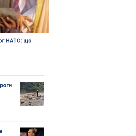
лог НАТО: що
ороги
е