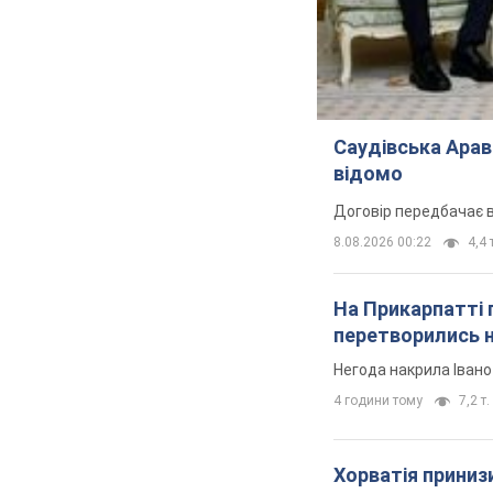
Саудівська Арав
відомо
Договір передбачає в
8.08.2026 00:22
4,4 
На Прикарпатті 
перетворились н
Негода накрила Іван
4 години тому
7,2 т.
Хорватія принизи