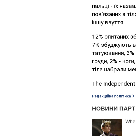
пальці - їх назв
пов'язаних з ті
іншу взуття.
12% опитаних збу
7% збуджують вол
татуювання, 3% 
груди, 2% - ноги, 
тіла набрали ме
The Independent
Редакційна політика