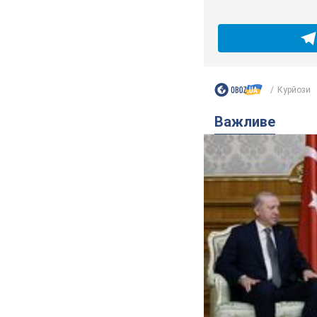
Курйози
Важливе