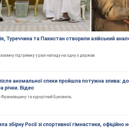
ія, Туреччина та Пакистан створили азійський ана
заємну підтримку у разі нападу на одну з держав
т.
після аномальної спеки пройшла потужна злива: д
а річки. Відео
о-Франківщину та курортний Буковель
ла збірну Росії зі спортивної гімнастики, офіційно н