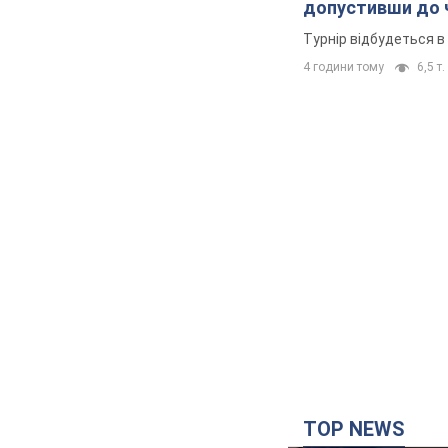
допустивши до 
Турнір відбудеться в 
4 години тому
6,5 т.
TOP NEWS