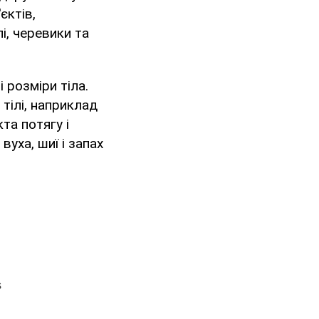
єктів,
і, черевики та
і розміри тіла.
 тілі, наприклад
та потягу і
, вуха, шиї і запах