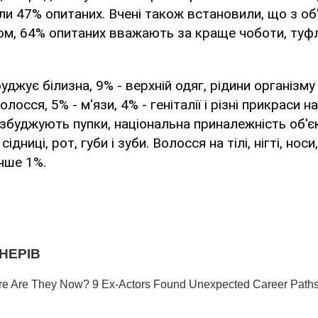
али 47% опитаних. Вчені також встановили, що з об'
лом, 64% опитаних вважають за краще чоботи, туфл
джує білизна, 9% - верхній одяг, рідини організму 
осся, 5% - м'язи, 4% - геніталії і різні прикраси на
збуджують пупки, національна приналежність об'єк
сідниці, рот, губи і зуби. Волосся на тілі, нігті, носи
нше 1%.