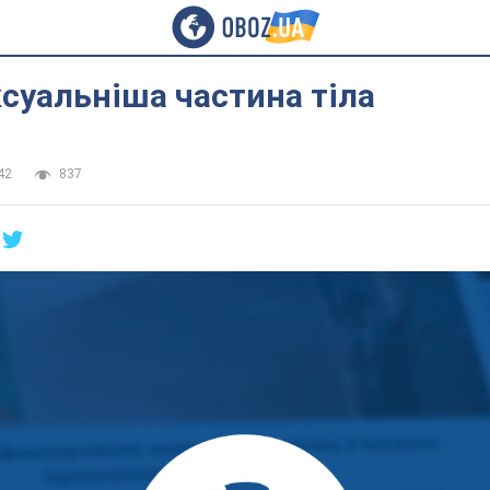
суальніша частина тіла
42
837