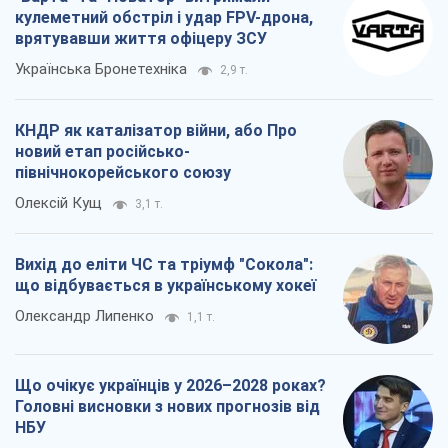
кулеметний обстріл і удар FPV-дрона,
врятувавши життя офіцеру ЗСУ
Українська Бронетехніка
2,9 т.
КНДР як каталізатор війни, або Про
новий етап російсько-
північнокорейського союзу
Олексій Кущ
3,1 т.
Вихід до еліти ЧС та тріумф "Сокола":
що відбувається в українському хокеї
Олександр Липенко
1,1 т.
Що очікує українців у 2026–2028 роках?
Головні висновки з нових прогнозів від
НБУ