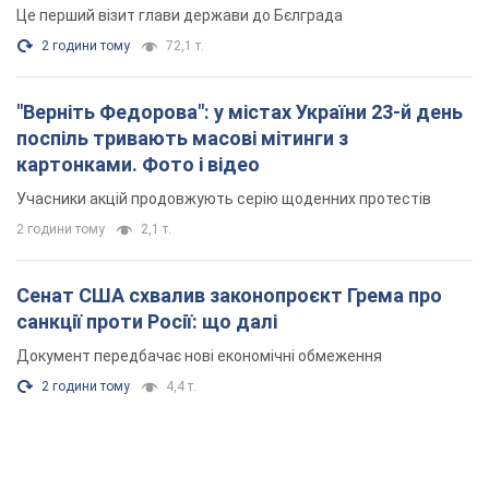
Це перший візит глави держави до Бєлграда
2 години тому
72,1 т.
"Верніть Федорова": у містах України 23-й день
поспіль тривають масові мітинги з
картонками. Фото і відео
Учасники акцій продовжують серію щоденних протестів
2 години тому
2,1 т.
Сенат США схвалив законопроєкт Грема про
санкції проти Росії: що далі
Документ передбачає нові економічні обмеження
2 години тому
4,4 т.