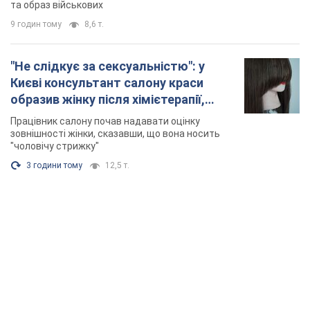
та образ військових
9 годин тому
8,6 т.
"Не слідкує за сексуальністю": у
Києві консультант салону краси
образив жінку після хімієтерапії,
розгорівся скандал. Фото
Працівник салону почав надавати оцінку
зовнішності жінки, сказавши, що вона носить
"чоловічу стрижку"
3 години тому
12,5 т.