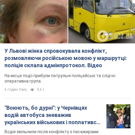
У Львові жінка спровокувала конфлікт,
розмовляючи російською мовою у маршрутці:
поліція склала адмінпротокол. Відео
На місце події прибули патрульні поліцейські та слідчо-
оперативна група
6 годин тому
9,6 т.
"Воюють, бо дурні": у Чернівцях
водій автобуса зневажив
українських військових і поплатився.
Відео
Водія звільнили після конфлікту з пасажирами