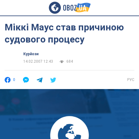
Міккі Маус став причиною
судового процесу
Курйози
14.02.2007 12:43
684
0
РУС