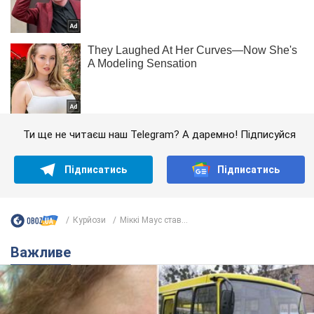
Ти ще не читаєш наш Telegram? А даремно! Підписуйся
Підписатись
Підписатись
Курйози
Міккі Маус став...
Важливе