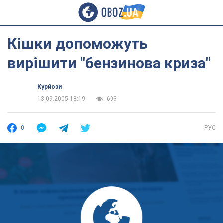
Кішки допоможуть
вирішити "бензинова криза"
Курйози
13.09.2005 18:19
603
0
РУС