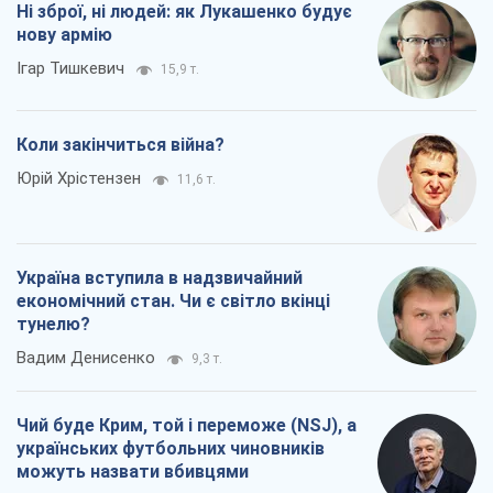
Ні зброї, ні людей: як Лукашенко будує
нову армію
Ігар Тишкевич
15,9 т.
Коли закінчиться війна?
Юрій Хрістензен
11,6 т.
Україна вступила в надзвичайний
економічний стан. Чи є світло вкінці
тунелю?
Вадим Денисенко
9,3 т.
Чий буде Крим, той і переможе (NSJ), а
українських футбольних чиновників
можуть назвати вбивцями