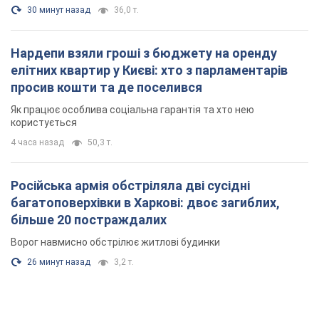
30 минут назад
36,0 т.
Нардепи взяли гроші з бюджету на оренду
елітних квартир у Києві: хто з парламентарів
просив кошти та де поселився
Як працює особлива соціальна гарантія та хто нею
користується
4 часа назад
50,3 т.
Російська армія обстріляла дві сусідні
багатоповерхівки в Харкові: двоє загиблих,
більше 20 постраждалих
Ворог навмисно обстрілює житлові будинки
26 минут назад
3,2 т.