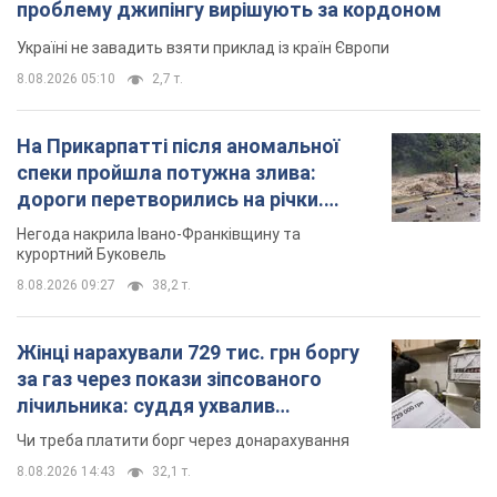
проблему джипінгу вирішують за кордоном
Україні не завадить взяти приклад із країн Європи
8.08.2026 05:10
2,7 т.
На Прикарпатті після аномальної
спеки пройшла потужна злива:
дороги перетворились на річки.
Відео
Негода накрила Івано-Франківщину та
курортний Буковель
8.08.2026 09:27
38,2 т.
Жінці нарахували 729 тис. грн боргу
за газ через покази зіпсованого
лічильника: суддя ухвалив
неочікуване рішення
Чи треба платити борг через донарахування
8.08.2026 14:43
32,1 т.