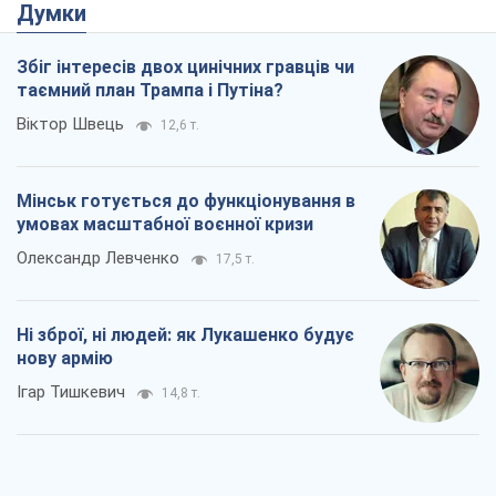
Думки
Збіг інтересів двох цинічних гравців чи
таємний план Трампа і Путіна?
Віктор Швець
12,6 т.
Мінськ готується до функціонування в
умовах масштабної воєнної кризи
Олександр Левченко
17,5 т.
Ні зброї, ні людей: як Лукашенко будує
нову армію
Ігар Тишкевич
14,8 т.