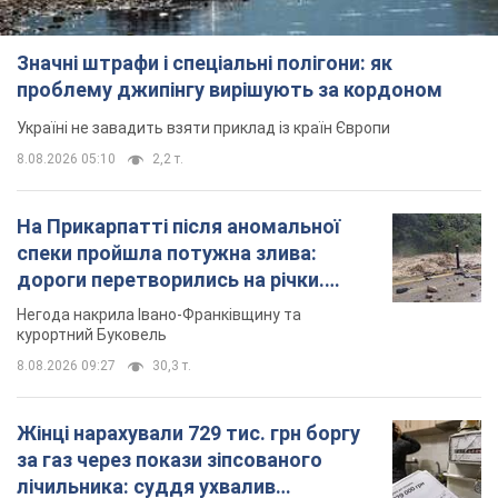
Значні штрафи і спеціальні полігони: як
проблему джипінгу вирішують за кордоном
Україні не завадить взяти приклад із країн Європи
8.08.2026 05:10
2,2 т.
На Прикарпатті після аномальної
спеки пройшла потужна злива:
дороги перетворились на річки.
Відео
Негода накрила Івано-Франківщину та
курортний Буковель
8.08.2026 09:27
30,3 т.
Жінці нарахували 729 тис. грн боргу
за газ через покази зіпсованого
лічильника: суддя ухвалив