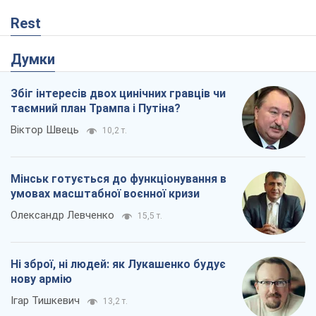
Rest
Думки
Збіг інтересів двох цинічних гравців чи
таємний план Трампа і Путіна?
Віктор Швець
10,2 т.
Мінськ готується до функціонування в
умовах масштабної воєнної кризи
Олександр Левченко
15,5 т.
Ні зброї, ні людей: як Лукашенко будує
нову армію
Ігар Тишкевич
13,2 т.