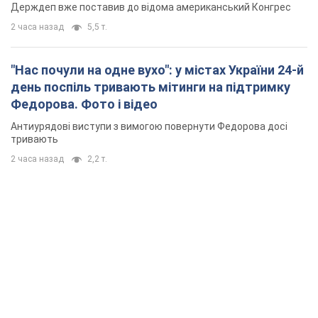
Держдеп вже поставив до відома американський Конгрес
2 часа назад
5,5 т.
"Нас почули на одне вухо": у містах України 24-й
день поспіль тривають мітинги на підтримку
Федорова. Фото і відео
Антиурядові виступи з вимогою повернути Федорова досі
тривають
2 часа назад
2,2 т.