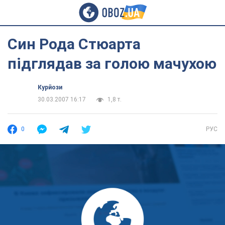
Син Рода Стюарта
підглядав за голою мачухою
Курйози
30.03.2007 16:17
1,8 т.
0
РУС