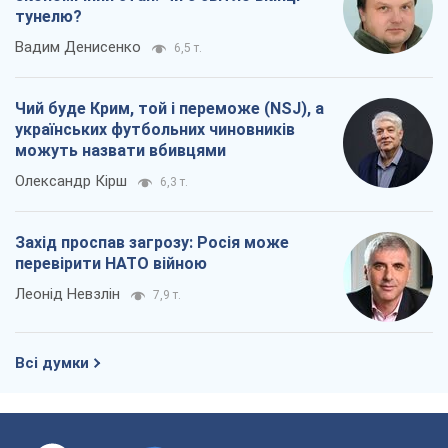
тунелю?
Вадим Денисенко
6,5 т.
Чий буде Крим, той і переможе (NSJ), а
українських футбольних чиновників
можуть назвати вбивцями
Олександр Кірш
6,3 т.
Захід проспав загрозу: Росія може
перевірити НАТО війною
Леонід Невзлін
7,9 т.
Всі думки