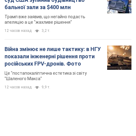
бальної зали за $400 млн
Трамп вже заявив, що негайно подасть
апеляцію а це "жахливе рішення"
12 часов назад
3,2 т.
Війна змінює не лише тактику: в НГУ
показали інженерні рішення проти
російських FPV-дронів. Фото
Це "постапокаліптична естетика зі світу
"Шаленого Макса"
12 часов назад
9,9 т.