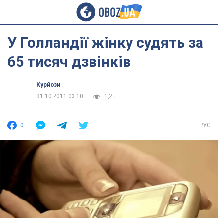
У Голландії жінку судять за
65 тисяч дзвінків
Курйози
31.10.2011 03:10
1,2 т.
0
РУС