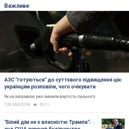
Важливе
АЗС "готуються" до суттєвого підвищення цін:
українцям розповіли, чого очікувати
Як на заправках уже змінили вартість пального
7.08.2026 22:56
23,7 т.
"Білий дім не є власністю Трампа":
суд США зупинив будівництво