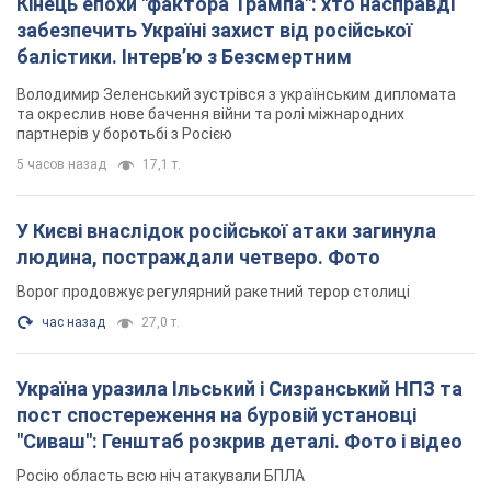
Кінець епохи "фактора Трампа": хто насправді
забезпечить Україні захист від російської
балістики. Інтерв’ю з Безсмертним
Володимир Зеленський зустрівся з українським дипломата
та окреслив нове бачення війни та ролі міжнародних
партнерів у боротьбі з Росією
5 часов назад
17,1 т.
У Києві внаслідок російської атаки загинула
людина, постраждали четверо. Фото
Ворог продовжує регулярний ракетний терор столиці
час назад
27,0 т.
Україна уразила Ільський і Сизранський НПЗ та
пост спостереження на буровій установці
"Сиваш": Генштаб розкрив деталі. Фото і відео
Росію область всю ніч атакували БПЛА