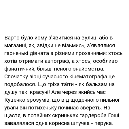
Варто було йому з'явитися на вулиці або в
магазині, як, звідки не візьмись, з'являлися
гарненькі дівчата з різними проханнями: хтось
хотів отримати автограф, а хтось, особливо
фанатичний, більш тісного знайомства.
Спочатку зірці сучасного кінематографа це
подобалося. Що гріха таїти - як бальзам на
душу такі красуні! Але через якийсь час
Куценко зрозумів, що від щоденного пильної
уваги він потихеньку починає звереть. На
щастя, в потайних скриньках гардероба Гоші
завалялася одна корисна штучка - перука.