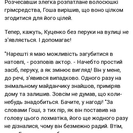
Розчесавши злегка розпатлане волосюшкі
грімсредства, Гоша вирішив, що воно цілком
згодитися для його цілей.
Тепер, кажуть, Куценко без перуки на вулиці не
з'являється. І допомагає!
"Нарешті я маю можливість загубитися в
натовпі, - розповів актор. - Начебто простий
засіб, перуку, а як змінює вигляд! Він у мене,
до речі, з'явився випадково. Одного разу на
знімальному майданчику знайшов, приміряв
дому та залишив. Зовсім не думав, що коли-
небудь знадобиться. Бачите, у нагоді! "За
словами Гоші, з тих пір, як він поставив на
голову цього лохматіка, його ще жодного разу
не дізналися, чому він безмежно радий. Втім,