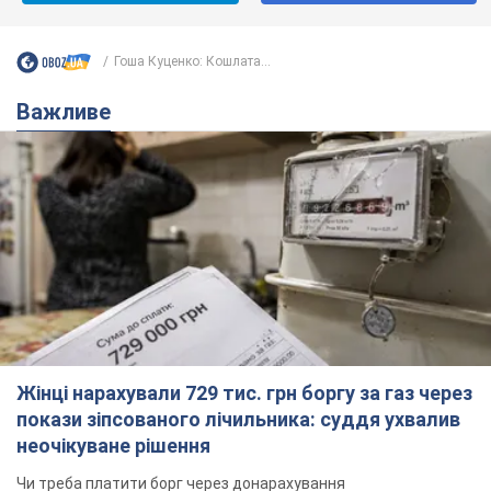
Гоша Куценко: Кошлата...
Важливе
Жінці нарахували 729 тис. грн боргу за газ через
покази зіпсованого лічильника: суддя ухвалив
неочікуване рішення
Чи треба платити борг через донарахування