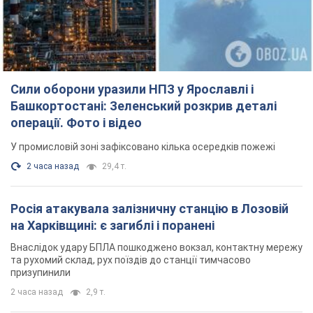
Сили оборони уразили НПЗ у Ярославлі і
Башкортостані: Зеленський розкрив деталі
операції. Фото і відео
У промисловій зоні зафіксовано кілька осередків пожежі
2 часа назад
29,4 т.
Росія атакувала залізничну станцію в Лозовій
на Харківщині: є загиблі і поранені
Внаслідок удару БПЛА пошкоджено вокзал, контактну мережу
та рухомий склад, рух поїздів до станції тимчасово
призупинили
2 часа назад
2,9 т.