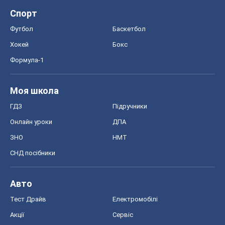
Спорт
Футбол
Баскетбол
Хокей
Бокс
Формула-1
Моя школа
ГДЗ
Підручники
Онлайн уроки
ДПА
ЗНО
НМТ
СНД посібники
Авто
Тест Драйв
Електромобілі
Акції
Сервіс