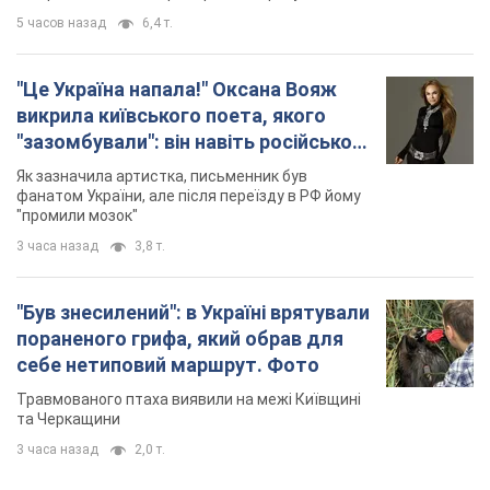
5 часов назад
6,4 т.
"Це Україна напала!" Оксана Вояж
викрила київського поета, якого
"зазомбували": він навіть російської
не знав, а тепер хоче геноциду
Як зазначила артистка, письменник був
українців
фанатом України, але після переїзду в РФ йому
"промили мозок"
3 часа назад
3,8 т.
"Був знесилений": в Україні врятували
пораненого грифа, який обрав для
себе нетиповий маршрут. Фото
Травмованого птаха виявили на межі Київщині
та Черкащини
3 часа назад
2,0 т.