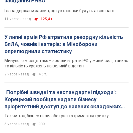
засідання РНБО
Глава держави заявив, що установки будуть атаковані
11 часов назад
125,4 т.
У липні армія РФ втратила рекордну кількість
БпЛА, човнів і катерів: в Міноборони
оприлюднили статистику
Минулого місяця також зросли втрати РФ у живій силі, танках
та кількість уражень на великій відстані
9 часов назад
4,6 т.
"Потрібні швидкі та нестандартні підходи":
Корецький пообіцяв надати бізнесу
пріоритетний доступ до наявних складських
приміщень
Так чи так, бізнес після обстрілів отримає підтримку
5 часов назад
909