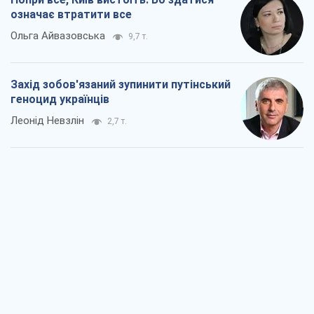
означає втратити все
Ольга Айвазовська
9,7 т.
Захід зобов'язаний зупинити путінський
геноцид українців
Леонід Невзлін
2,7 т.