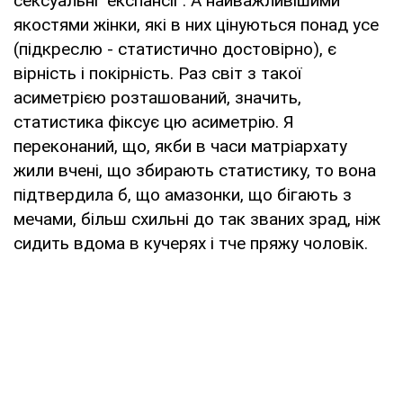
сексуальні "експансії". А найважливішими
якостями жінки, які в них цінуються понад усе
(підкреслю - статистично достовірно), є
вірність і покірність. Раз світ з такої
асиметрією розташований, значить,
статистика фіксує цю асиметрію. Я
переконаний, що, якби в часи матріархату
жили вчені, що збирають статистику, то вона
підтвердила б, що амазонки, що бігають з
мечами, більш схильні до так званих зрад, ніж
сидить вдома в кучерях і тче пряжу чоловік.