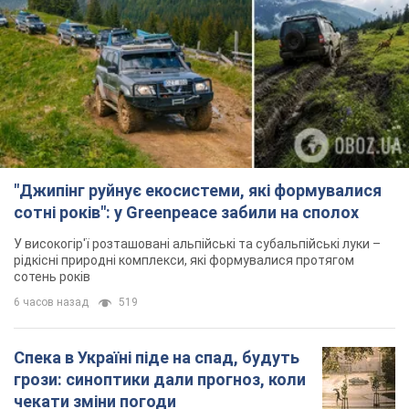
"Джипінг руйнує екосистеми, які формувалися
сотні років": у Greenpeace забили на сполох
У високогір'ї розташовані альпійські та субальпійські луки –
рідкісні природні комплекси, які формувалися протягом
сотень років
6 часов назад
519
Спека в Україні піде на спад, будуть
грози: синоптики дали прогноз, коли
чекати зміни погоди