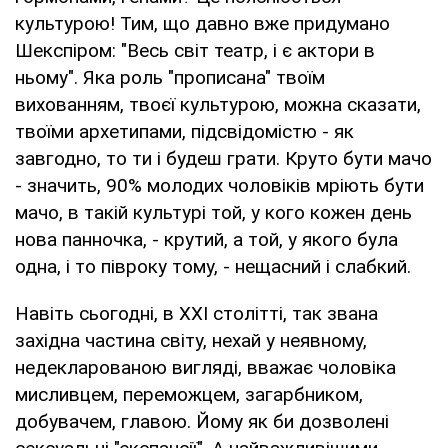
культурою! Тим, що давно вже придумано
Шекспіром: "Весь світ театр, і є актори в
ньому". Яка роль "прописана" твоїм
вихованням, твоєї культурою, можна сказати,
твоїми архетипами, підсвідомістю - як
завгодно, то ти і будеш грати. Круто бути мачо
- значить, 90% молодих чоловіків мріють бути
мачо, в такій культурі той, у кого кожен день
нова панночка, - крутий, а той, у якого була
одна, і то півроку тому, - нещасний і слабкий.
Навіть сьогодні, в XXI столітті, так звана
західна частина світу, нехай у неявному,
недекларованою вигляді, вважає чоловіка
мисливцем, переможцем, загарбником,
добувачем, главою. Йому як би дозволені