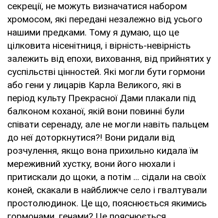
секреції, не можуть визначатися набором
хромосом, які передані незалежно від усього
нашими предками. Тому я думаю, що це
цілковита нісенітниця, і вірність-невірність
залежить від епохи, виховання, від прийнятих у
суспільстві цінностей. Які могли бути гормони
або гени у лицарів Карла Великого, які в
період культу Прекрасної Дами плакали під
балконом коханої, якій вони повинні були
співати серенаду, але не могли навіть пальцем
до неї доторкнутися?! Вони ридали від
розчулення, якщо вона прихильно кидала їм
мереживний хустку, вони його нюхали і
притискали до щоки, а потім ... сідали на своїх
коней, скакали в найближче село і гвалтували
простолюдинок. Це що, пояснюється якимись
гормонами, генами? Це пояснюється