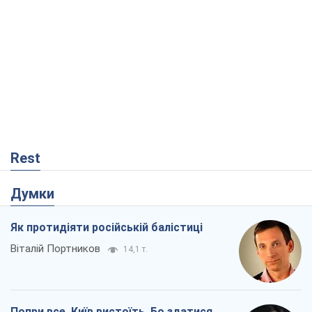
Rest
Думки
Як протидіяти російській балістиці
Віталій Портников
14,1 т.
Попри все, Київ вистоїть. Бо здатися