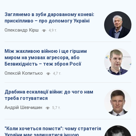
Заглянемо в зуби дарованому коневі:
прискіпливо – про допомогу Україні
Олександр Кірш
4,9 т.
Між жахливою війною і ще гіршим
миром на умовах агресора, або
Безвихідність – теж зброя Росії
Олексій Копитько
4,7 т.
Драбина ескалації війни: до чого нам
треба готуватися
Андрій Шевчишин
5,7 т.
"Коли хочеться помсти": чому стратегія
України має залишатися іншою