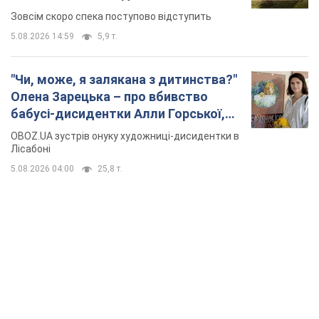
Зовсім скоро спека поступово відступить
5.08.2026 14:59
5,9 т.
"Чи, може, я залякана з дитинства?"
Олена Зарецька – про вбивство
бабусі-дисидентки Алли Горської,
критику Дмитра Стуса та втечу в
OBOZ.UA зустрів онуку художниці-дисидентки в
Португалію з 5 дітьми
Лісабоні
5.08.2026 04:00
25,8 т.