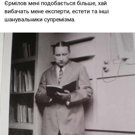
Єрмілов мені подобається більше, хай
вибачать мене експерти, естети та інші
шанувальники супремізма.