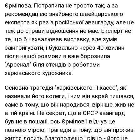
Єрмілова. Потрапила не просто так, а за
рекомендацією знайомого швейцарського
експерта як раз з російської авангарду, але це
теж до справи відношення не має. Експерт не
те, що б нахвалював виставку, але зумів
заінтригувати, і буквально через 40 хвилин
після нашої розмови я вже борознила
"Арсенал" біля стендів з роботами
харківського художника.
Основна трагедія "харківського Пікассо", як
називали його колеги, і чим він вкрай пишався,
саме в тому, що він народився, вірніше, жив не
в тій країні. Не секрет, що в СРСР авангард
був не в пошані, ось Єрмілов і відчув це
повною мірою. Трагедія в тому, що він прожив
життя досить благополучно і рівно - його не