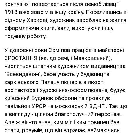
контузію і повертається після демобілізації
1918 вже зовсім в іншу країну. Поселившись в
рідному Харкові, художник заробляє на життя
оформляючи книги, зали, виконуючи іншу
поденну роботу.
У довоєнні роки Єрмілов працює в майстерні
ЗРОСТАННЯ (як, до речі, і Маяковський),
числиться штатним художником видавництва
"Всевидавом", бере участь у будівництві
харківського Палацу піонерів в якості
архітектора і художника-оформлювача, будує
київський Будинок оборони та проектує
павільйон УРСР на московській ВДНГ . Так що
з вигляду - цілком благополучний персонаж.
Але ж він-то знав, ким міг і ким повинен був
стати, розумів, що він втрачає, займаючись