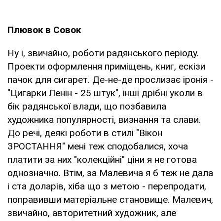
Плювок в Совок
Ну і, звичайно, роботи радянського періоду.
Проекти оформлення приміщень, книг, ескізи
пачок для сигарет. Де-не-де прослизає іронія -
"Цигарки Ленін - 25 штук", інші дрібні уколи в
бік радянської влади, що позбавила
художника популярності, визнання та слави.
До речі, деякі роботи в стилі "Вікон
ЗРОСТАННЯ" мені теж сподобалися, хоча
платити за них "колекційні" ціни я не готова
однозначно. Втім, за Малевича я б теж не дала
і ста доларів, хіба що з метою - перепродати,
поправивши матеріальне становище. Малевич,
звичайно, авторитетний художник, але