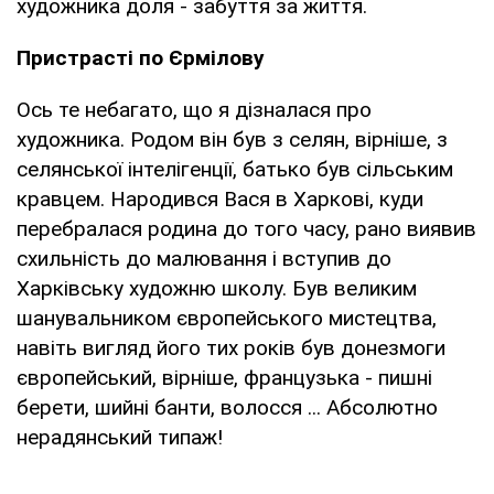
художника доля - забуття за життя.
Пристрасті по Єрмілову
Ось те небагато, що я дізналася про
художника. Родом він був з селян, вірніше, з
селянської інтелігенції, батько був сільським
кравцем. Народився Вася в Харкові, куди
перебралася родина до того часу, рано виявив
схильність до малювання і вступив до
Харківську художню школу. Був великим
шанувальником європейського мистецтва,
навіть вигляд його тих років був донезмоги
європейський, вірніше, французька - пишні
берети, шийні банти, волосся ... Абсолютно
нерадянський типаж!