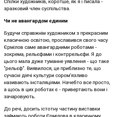
Спілки художників, коротше, як я і писала -
зразковий член суспільства.
Чи не авангардом єдиним
Будучи справжнім художником з прекрасним
класичною освітою, прославився свого часу
Єрмілов саме авангардними роботами -
зокрема, рельєфами і контррельєфи. Я до
цього мала дуже туманне уявлення - що таке
"рельєф". Виявилося, це приблизно те, що
сучасні діячі культури сором'язливо
називають інсталяціями. Начебто все просто,
а щось в цих роботах є - привертають вони і
зачаровують.
До речі, досить істотну частину виставки
займають роботи Єрмілова в класичному