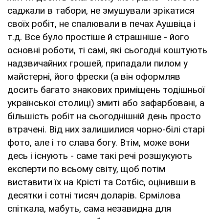
саджали в табори, не змушували зрікатися
своїх робіт, не спалювали в печах Аушвіца і
т.д. Все було простіше й страшніше - його
основні роботи, ті самі, які сьогодні коштують
надзвичайних грошей, припадали пилом у
майстерні, його фрески (а він оформляв
досить багато знакових приміщень тодішньої
української столиці) змиті або зафарбовані, а
більшість робіт на сьогоднішній день просто
втрачені. Від них залишилися чорно-білі старі
фото, але і то слава богу. Втім, може вони
десь і існують - саме такі речі розшукують
експерти по всьому світу, щоб потім
виставити їх на Крісті та Сотбіс, оцінивши в
десятки і сотні тисяч доларів. Єрмілова
спіткала, мабуть, сама незавидна для