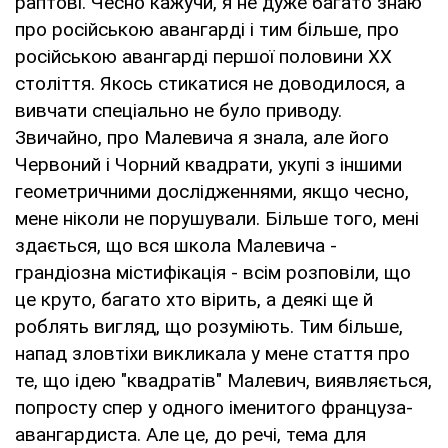
раптові. Чесно кажучи, я не дуже багато знаю
про російською авангарді і тим більше, про
російською авангарді першої половини ХХ
століття. Якось стикатися не доводилося, а
вивчати спеціально не було приводу.
Звичайно, про Малевича я знала, але його
Червоний і Чорний квадрати, укупі з іншими
геометричними дослідженнями, якщо чесно,
мене ніколи не порушували. Більше того, мені
здається, що вся школа Малевича -
грандіозна містифікація - всім розповіли, що
це круто, багато хто вірить, а деякі ще й
роблять вигляд, що розуміють. Тим більше,
напад зловтіхи викликала у мене стаття про
те, що ідею "квадратів" Малевич, виявляється,
попросту спер у одного іменитого француза-
авангардиста. Але це, до речі, тема для