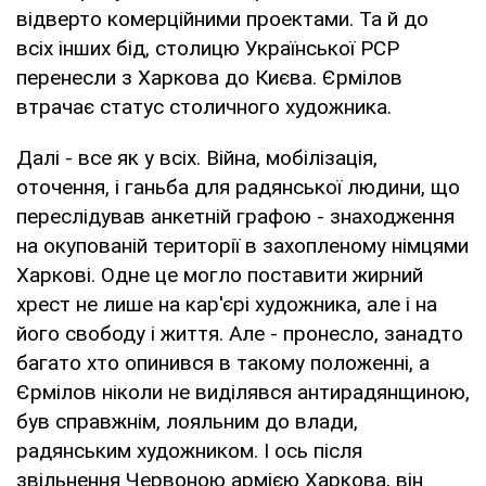
відверто комерційними проектами. Та й до
всіх інших бід, столицю Української РСР
перенесли з Харкова до Києва. Єрмілов
втрачає статус столичного художника.
Далі - все як у всіх. Війна, мобілізація,
оточення, і ганьба для радянської людини, що
переслідував анкетній графою - знаходження
на окупованій території в захопленому німцями
Харкові. Одне це могло поставити жирний
хрест не лише на кар'єрі художника, але і на
його свободу і життя. Але - пронесло, занадто
багато хто опинився в такому положенні, а
Єрмілов ніколи не виділявся антирадянщиною,
був справжнім, лояльним до влади,
радянським художником. І ось після
звільнення Червоною армією Харкова, він