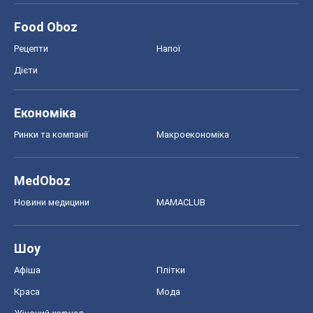
Food Oboz
Рецепти
Напої
Дієти
Економіка
Ринки та компанії
Макроекономіка
MedOboz
Новини медицини
MAMACLUB
Шоу
Афіша
Плітки
Краса
Мода