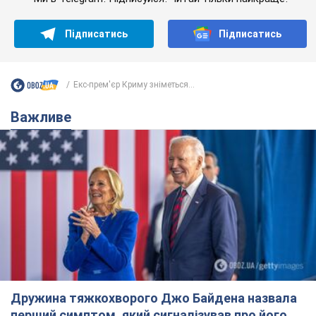
Підписатись
Підписатись
Екс-прем'єр Криму зніметься...
Важливе
Дружина тяжкохворого Джо Байдена назвала
перший симптом, який сигналізував про його