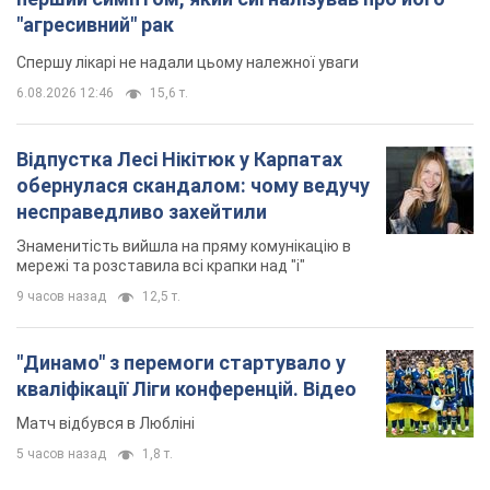
"агресивний" рак
Спершу лікарі не надали цьому належної уваги
6.08.2026 12:46
15,6 т.
Відпустка Лесі Нікітюк у Карпатах
обернулася скандалом: чому ведучу
несправедливо захейтили
Знаменитість вийшла на пряму комунікацію в
мережі та розставила всі крапки над "і"
9 часов назад
12,5 т.
"Динамо" з перемоги стартувало у
кваліфікації Ліги конференцій. Відео
Матч відбувся в Любліні
5 часов назад
1,8 т.