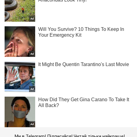
Ми в Telegram! Підписуйся! Читай тільки найкраще!