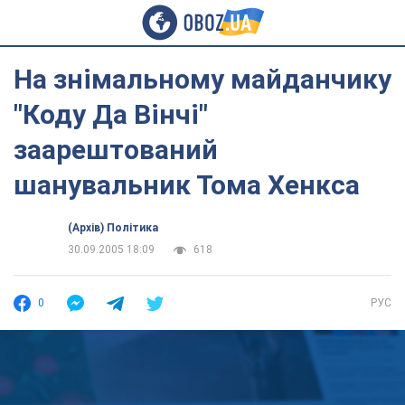
На знімальному майданчику
"Коду Да Вінчі"
заарештований
шанувальник Тома Хенкса
(Архів) Політика
30.09.2005 18:09
618
0
РУС