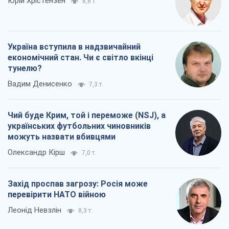
Юрій Хрістензен
8,8 т.
Україна вступила в надзвичайний
економічний стан. Чи є світло вкінці
тунелю?
Вадим Денисенко
7,3 т.
Чий буде Крим, той і переможе (NSJ), а
українських футбольних чиновників
можуть назвати вбивцями
Олександр Кірш
7,0 т.
Захід проспав загрозу: Росія може
перевірити НАТО війною
Леонід Невзлін
8,3 т.