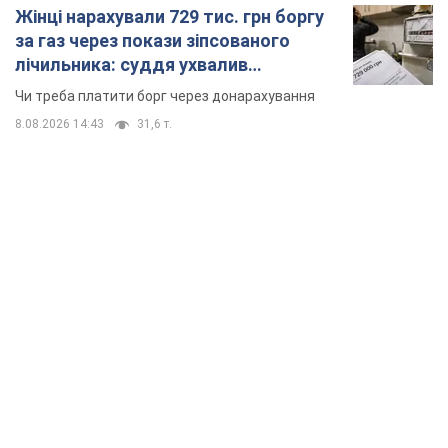
Жінці нарахували 729 тис. грн боргу
за газ через покази зіпсованого
лічильника: суддя ухвалив
неочікуване рішення
Чи треба платити борг через донарахування
8.08.2026 14:43
31,6 т.