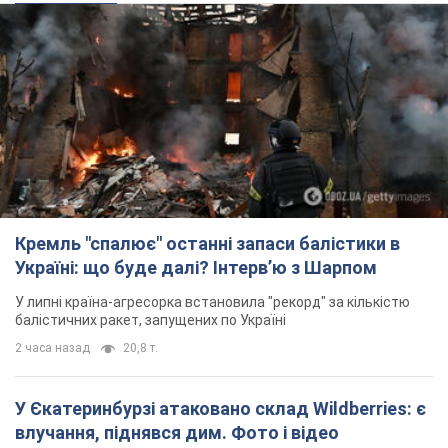
Кремль "спалює" останні запаси балістики в
Україні: що буде далі? Інтерв’ю з Шарпом
У липні країна-агресорка встановила "рекорд" за кількістю
балістичних ракет, запущених по Україні
2 часа назад
20,8 т.
У Єкатеринбурзі атаковано склад Wildberries: є
влучання, піднявся дим. Фото і відео