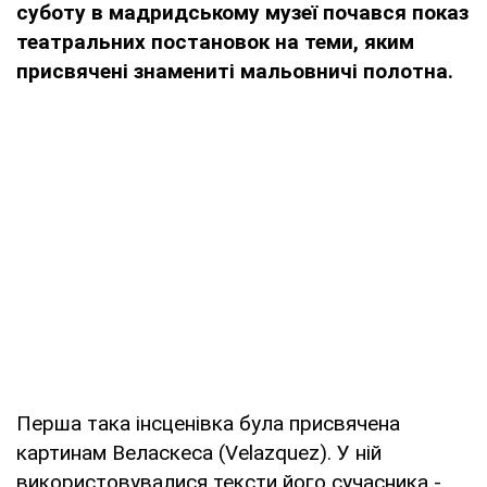
суботу в мадридському музеї почався показ
театральних постановок на теми, яким
присвячені знамениті мальовничі полотна.
Перша така інсценівка була присвячена
картинам Веласкеса (Velazquez). У ній
використовувалися тексти його сучасника -