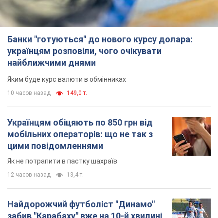
Банки "готуються" до нового курсу долара:
українцям розповіли, чого очікувати
найближчими днями
Яким буде курс валюти в обмінниках
10 часов назад
149,0 т.
Українцям обіцяють по 850 грн від
мобільних операторів: що не так з
цими повідомленнями
Як не потрапити в пастку шахраїв
12 часов назад
13,4 т.
Найдорожчий футболіст "Динамо"
забив "Карабаху" вже на 10-й хвилині