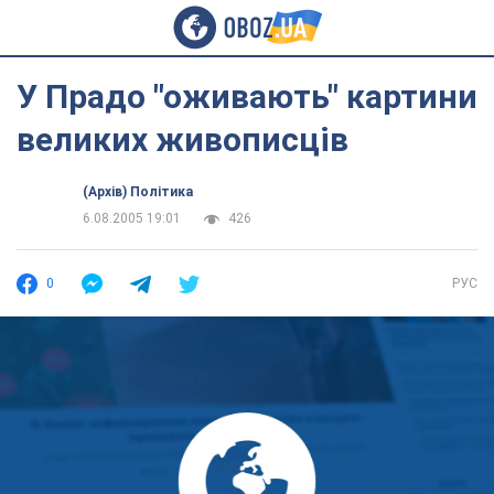
У Прадо "оживають" картини
великих живописців
(Архів) Політика
6.08.2005 19:01
426
0
РУС