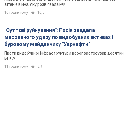
дітей є війна, яку розв'язала РФ
10 годин тому
10,5 т.
"Суттєві руйнування": Росія завдала
масованого удару по видобувних активах і
буровому майданчику "Укрнафти"
Проти видобувної інфраструктури ворог застосував десятки
БПЛА
11 годин тому
8,9 т.