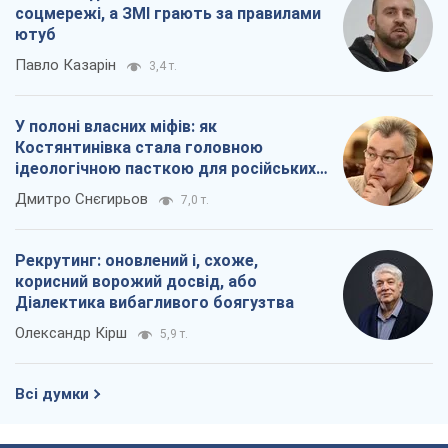
соцмережі, а ЗМІ грають за правилами
ютуб
Павло Казарін
3,4 т.
У полоні власних міфів: як
Костянтинівка стала головною
ідеологічною пасткою для російських
окупантів
Дмитро Снєгирьов
7,0 т.
Рекрутинг: оновлений і, схоже,
корисний ворожий досвід, або
Діалектика вибагливого боягузтва
Олександр Кірш
5,9 т.
Всі думки