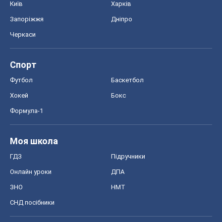
Київ
Харків
Запоріжжя
Дніпро
Черкаси
Спорт
Футбол
Баскетбол
Хокей
Бокс
Формула-1
Моя школа
ГДЗ
Підручники
Онлайн уроки
ДПА
ЗНО
НМТ
СНД посібники