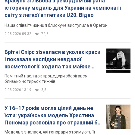
Красуня зі Львова з рекордом виграла
історичну медаль для України на чемпіонаті
світу з легкої атлетики U20. Відео
Наша співвітчизниця блискуче виступила в Орегоні
9.08.2026 09:32
72,3 т.
Брітні Спірс зізналася в уколах краси
і показала наслідки невдалої
косметології: ходила так майже
місяць
Помітний наслідок процедури зберігався
близько чотирьох тижнів
9.08.2026 13:19
3,8 т.
У 16–17 років могла цілий день не
їсти: українська модель Христина
Пономар розповіла про страшний бік
модельної кар’єри
Модель зізналася, які гонорари отримують її