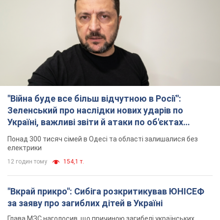
"Війна буде все більш відчутною в Росії":
Зеленський про наслідки нових ударів по
Україні, важливі звіти й атаки по об'єктах
ворога. Відео
Понад 300 тисяч сімей в Одесі та області залишалися без
електрики
12 годин тому
154,1 т.
"Вкрай прикро": Сибіга розкритикував ЮНІСЕФ
за заяву про загиблих дітей в Україні
Глава МЗС наголосив, що причиною загибелі українських