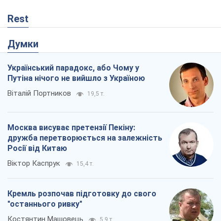
Rest
Думки
Український парадокс, або Чому у
Путіна нічого не вийшло з Україною
Віталій Портников
19,5 т.
Москва висуває претензії Пекіну:
дружба перетворюється на залежність
Росії від Китаю
Віктор Каспрук
15,4 т.
Кремль розпочав підготовку до свого
"останнього ривку"
Костянтин Машовець
5,9 т.