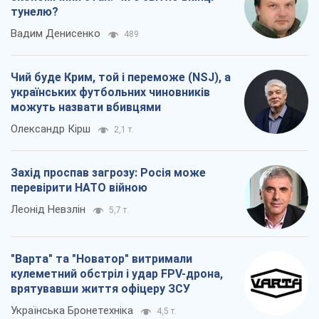
тунелю?
Вадим Денисенко
489
Чий буде Крим, той і переможе (NSJ), а
українських футбольних чиновників
можуть назвати вбивцями
Олександр Кірш
2,1 т.
Захід проспав загрозу: Росія може
перевірити НАТО війною
Леонід Невзлін
5,7 т.
"Варта" та "Новатор" витримали
кулеметний обстріл і удар FPV-дрона,
врятувавши життя офіцеру ЗСУ
Українська Бронетехніка
4,5 т.