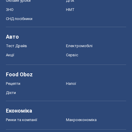
Онлайн уроки
ДПА
ЗНО
НМТ
СНД посібники
Авто
Тест Драйв
Електромобілі
Акції
Сервіс
Food Oboz
Рецепти
Напої
Дієти
Економіка
Ринки та компанії
Макроекономіка