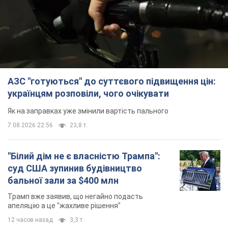
АЗС "готуються" до суттєвого підвищення цін:
українцям розповіли, чого очікувати
Як на заправках уже змінили вартість пального
7.08.2026 22:56
23,8 т.
"Білий дім не є власністю Трампа":
суд США зупинив будівництво
бальної зали за $400 млн
Трамп вже заявив, що негайно подасть
апеляцію а це "жахливе рішення"
12 часов назад
3,3 т.