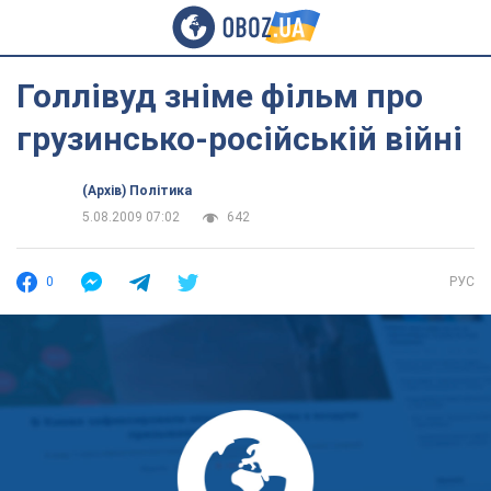
Голлівуд зніме фільм про
грузинсько-російській війні
(Архів) Політика
5.08.2009 07:02
642
0
РУС