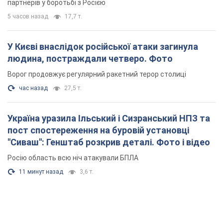
партнерів у боротьбі з Росією
5 часов назад
17,7 т.
У Києві внаслідок російської атаки загинула
людина, постраждали четверо. Фото
Ворог продовжує регулярний ракетний терор столиці
час назад
27,5 т.
Україна уразила Ільський і Сизранський НПЗ та
пост спостереження на буровій установці
"Сиваш": Генштаб розкрив деталі. Фото і відео
Росію область всю ніч атакували БПЛА
11 минут назад
3,6 т.