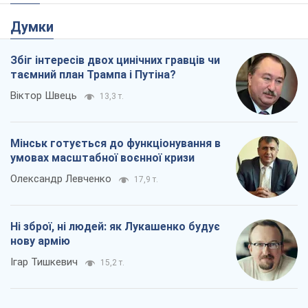
Думки
Збіг інтересів двох цинічних гравців чи
таємний план Трампа і Путіна?
Віктор Швець
13,3 т.
Мінськ готується до функціонування в
умовах масштабної воєнної кризи
Олександр Левченко
17,9 т.
Ні зброї, ні людей: як Лукашенко будує
нову армію
Ігар Тишкевич
15,2 т.