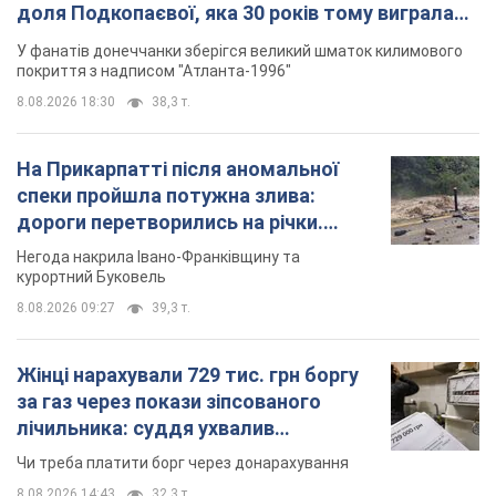
доля Подкопаєвої, яка 30 років тому виграла
"золото" Олімпіади
У фанатів донеччанки зберігся великий шматок килимового
покриття з надписом "Атланта-1996"
8.08.2026 18:30
38,3 т.
На Прикарпатті після аномальної
спеки пройшла потужна злива:
дороги перетворились на річки.
Відео
Негода накрила Івано-Франківщину та
курортний Буковель
8.08.2026 09:27
39,3 т.
Жінці нарахували 729 тис. грн боргу
за газ через покази зіпсованого
лічильника: суддя ухвалив
неочікуване рішення
Чи треба платити борг через донарахування
8.08.2026 14:43
32,3 т.