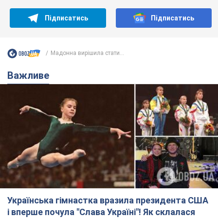
Підписатись
Підписатись
Мадонна вирішила стати...
Важливе
Українська гімнастка вразила президента США
і вперше почула "Слава Україні"! Як склалася