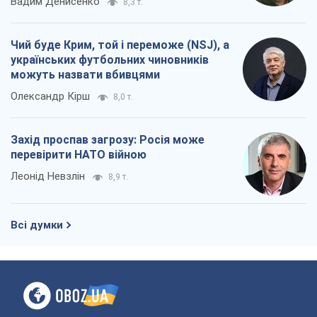
Вадим Денисенко
8,3 т.
Чий буде Крим, той і переможе (NSJ), а
українських футбольних чиновників
можуть назвати вбивцями
Олександр Кірш
8,0 т.
Захід проспав загрозу: Росія може
перевірити НАТО війною
Леонід Невзлін
8,9 т.
Всі думки