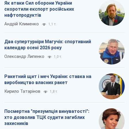
Як атаки Сил оборони України
скоротили експорт російських
нафтопродуктів
Андрій Клименко
1,1 т.
Два супертурніри Магучіх: спортивний
календар осені 2026 року
Олександр Липенко
1,0 т.
Ракетний щит і меч України: ставка на
виробництво власних ракет
Кирило Татарінов
1,8 т.
Посмертна "презумпція винуватості":
хто дозволив ТЦК судити загиблих
захисників