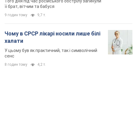
Того дня під час російського обстрілу загинули
її брат, вітчим та бабуся
9 годин тому
9,7 т.
Чому в СРСР лікарі носили лише білі
халати
У цьому був як практичний, так і символічний
сенс
8 годин тому
4,2 т.