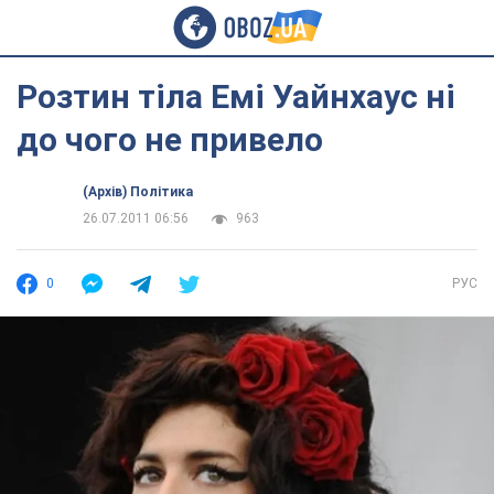
Розтин тіла Емі Уайнхаус ні
до чого не привело
(Архів) Політика
26.07.2011 06:56
963
0
РУС