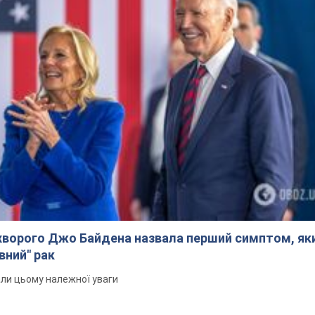
ворого Джо Байдена назвала перший симптом, яки
вний" рак
али цьому належної уваги