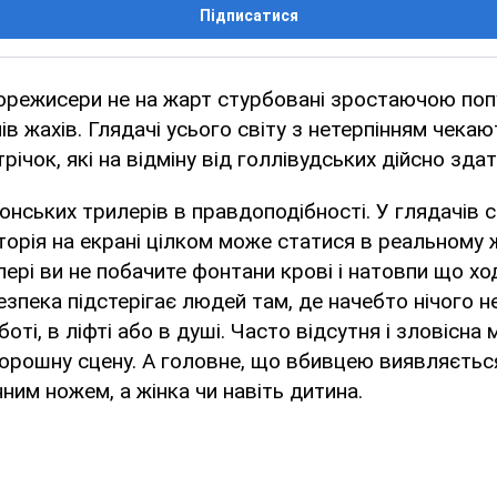
Підписатися
норежисери не на жарт стурбовані зростаючою по
ів жахів. Глядачі усього світу з нетерпінням чека
річок, які на відміну від голлівудських дійсно здатн
понських трилерів в правдоподібності. У глядачів
торія на екрані цілком може статися в реальному ж
ері ви не побачите фонтани крові і натовпи що хо
зпека підстерігає людей там, де начебто нічого 
боті, в ліфті або в душі. Часто відсутня і зловісна 
рошну сцену. А головне, що вбивцею виявляється
ним ножем, а жінка чи навіть дитина.