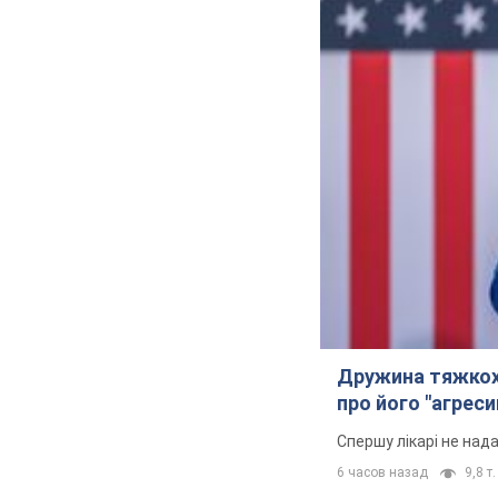
Дружина тяжкох
про його "агреси
Спершу лікарі не над
6 часов назад
9,8 т.