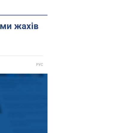
ьми жахів
РУС