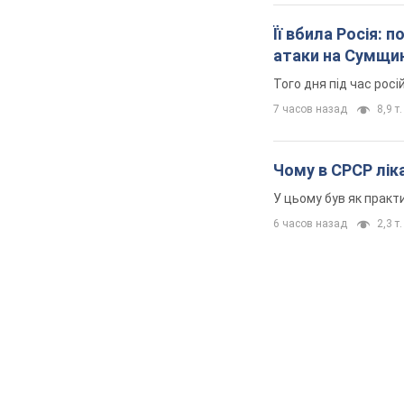
Її вбила Росія: 
атаки на Сумщи
Того дня під час росі
7 часов назад
8,9 т.
Чому в СРСР ліка
У цьому був як практи
6 часов назад
2,3 т.