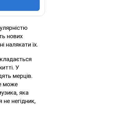
пулярністю
ють нових
і налякати їх.
 складається
итті. У
дять мерців.
не може
музика, яка
 не негідник,