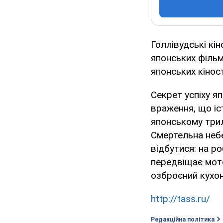
Голлівудські кі
японських фільм
японських кіност
Секрет успіху я
враження, що іс
японському трил
Смертельна небе
відбутися: на ро
передвіщає мото
озброєний кухон
http://tass.ru/
Редакційна політика