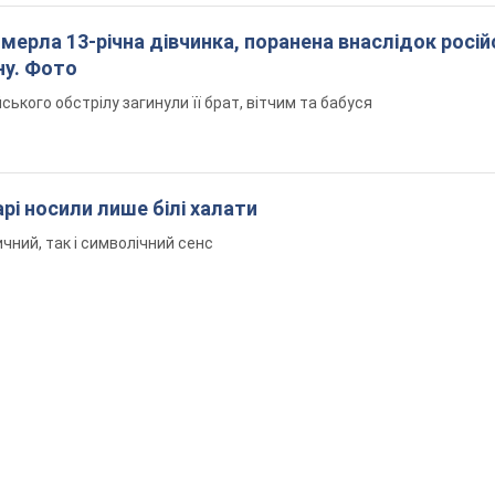
померла 13-річна дівчинка, поранена внаслідок росій
ну. Фото
йського обстрілу загинули її брат, вітчим та бабуся
рі носили лише білі халати
чний, так і символічний сенс