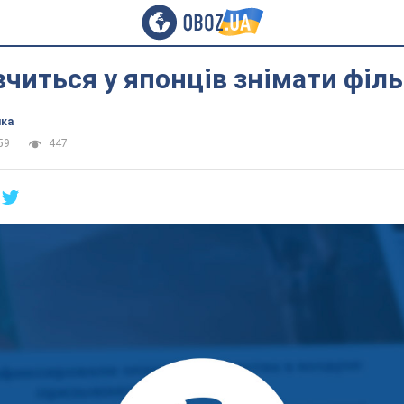
вчиться у японців знімати філ
ика
59
447