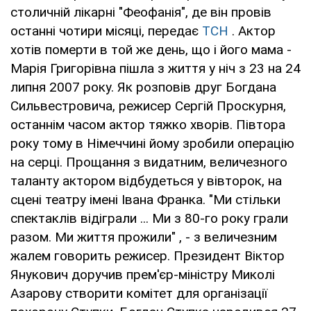
столичній лікарні "Феофанія", де він провів
останні чотири місяці, передає
ТСН
. Актор
хотів померти в той же день, що і його мама -
Марія Григорівна пішла з життя у ніч з 23 на 24
липня 2007 року. Як розповів друг Богдана
Сильвестровича, режисер Сергій Проскурня,
останнім часом актор тяжко хворів. Півтора
року тому в Німеччині йому зробили операцію
на серці. Прощання з видатним, величезного
таланту актором відбудеться у вівторок, на
сцені театру імені Івана Франка. "Ми стільки
спектаклів відіграли ... Ми з 80-го року грали
разом. Ми життя прожили" , - з величезним
жалем говорить режисер. Президент Віктор
Янукович доручив прем'єр-міністру Миколі
Азарову створити комітет для організації