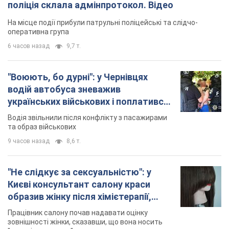
поліція склала адмінпротокол. Відео
На місце події прибули патрульні поліцейські та слідчо-
оперативна група
6 часов назад
9,7 т.
"Воюють, бо дурні": у Чернівцях
водій автобуса зневажив
українських військових і поплатився.
Відео
Водія звільнили після конфлікту з пасажирами
та образ військових
9 часов назад
8,6 т.
"Не слідкує за сексуальністю": у
Києві консультант салону краси
образив жінку після хімієтерапії,
розгорівся скандал. Фото
Працівник салону почав надавати оцінку
зовнішності жінки, сказавши, що вона носить