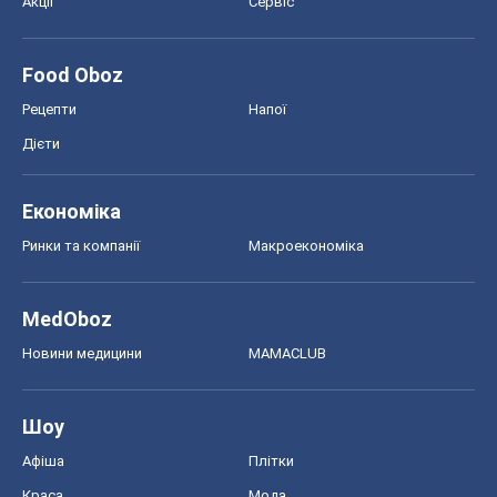
Акції
Сервіс
Food Oboz
Рецепти
Напої
Дієти
Економіка
Ринки та компанії
Макроекономіка
MedOboz
Новини медицини
MAMACLUB
Шоу
Афіша
Плітки
Краса
Мода