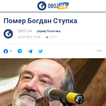
Помер Богдан Ступка
OBOZ.UA
(Архів) Політика
22.07.2012 10:35
6,7 т.
0
РУС