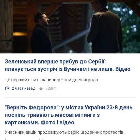
Зеленський вперше прибув до Сербії:
планується зустріч із Вучичем і не лише. Відео
Це перший візит глави держави до Бєлграда
2 часа назад
73,8 т.
"Верніть Федорова": у містах України 23-й день
поспіль тривають масові мітинги з
картонками. Фото і відео
Учасники акцій продовжують серію щоденних протестів