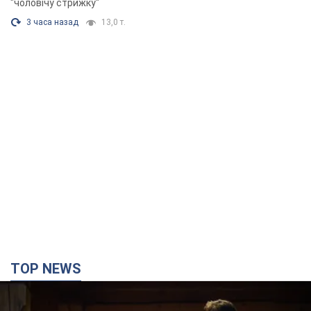
"чоловічу стрижку"
3 часа назад
13,0 т.
TOP NEWS