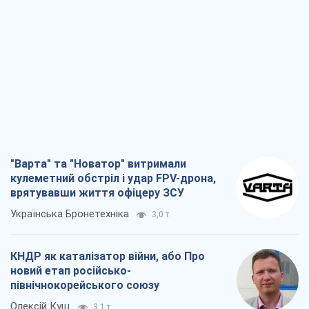
"Варта" та "Новатор" витримали
кулеметний обстріл і удар FPV-дрона,
врятувавши життя офіцеру ЗСУ
Українська Бронетехніка
3,0 т.
КНДР як каталізатор війни, або Про
новий етап російсько-
північнокорейського союзу
Олексій Кущ
3,1 т.