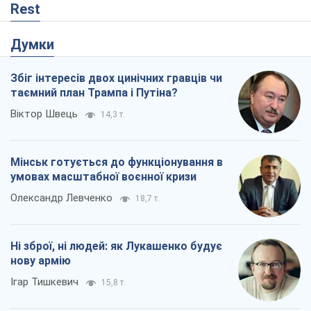
Rest
Думки
Збіг інтересів двох цинічних гравців чи
таємний план Трампа і Путіна?
Віктор Швець
14,3 т.
Мінськ готується до функціонування в
умовах масштабної воєнної кризи
Олександр Левченко
18,7 т.
Ні зброї, ні людей: як Лукашенко будує
нову армію
Ігар Тишкевич
15,8 т.