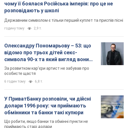
чому її боялася Російська імперія: про це не
розповідають у школі
Державним символом є тільки перший куплет та приспів пісні
годину тому
2,9 т.
Олександру Пономарьову – 53: що
відомо про трьох дітей секс-
символа 90-х та який вигляд вони
мають
За розвитком кар'єри артист не забував про
особисте щастя
6 годин тому
6,8 т.
У ПриватБанку розповіли, чи дійсні
долари 1996 року: чи приймають
обмінники та банки такі купюри
Що робити, якщо банки та обмінні пункти не
приймають старі долари