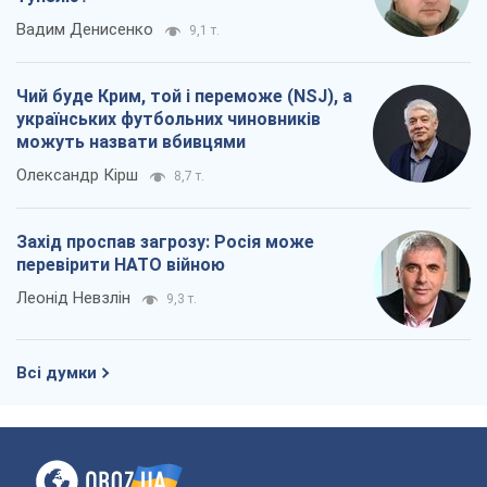
Вадим Денисенко
9,1 т.
Чий буде Крим, той і переможе (NSJ), а
українських футбольних чиновників
можуть назвати вбивцями
Олександр Кірш
8,7 т.
Захід проспав загрозу: Росія може
перевірити НАТО війною
Леонід Невзлін
9,3 т.
Всі думки