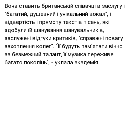
Вона ставить британській співачці в заслугу і
"багатий, душевний і унікальний вокал", і
відвертість і прямоту текстів пісень, які
здобули їй шанування шанувальників,
заслужені відгуки критиків, "справжні повагу і
захоплення колег". "Її будуть пам'ятати вічно
за безмежний талант, її музика переживе
багато поколінь", - уклала академія.