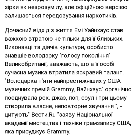
зірки як незрозумілу, але офіційною версією
залишається передозування наркотиків.
Дочасний відхід з життя Емі Уайнхаус став
важкою втратою не тільки для її близьких.
Виконавці та діячів культури, особисто
знавшіe володарку "голосу покоління"
Великобританії, вважають, що в її особі
сучасна музика втратила яскравий талант.
"Володарка п'яти найпрестижніших у США
музичних премій Grammy, Вайнхаус" органічно
поєднувала рок, джаз, поп, соул і при цьому
створила власне, неповторне звучання ", -
цитують" Вести.Ru "заяву Національної
академії мистецтва і техніки грамзапису США,
яка присуджує Grammy.