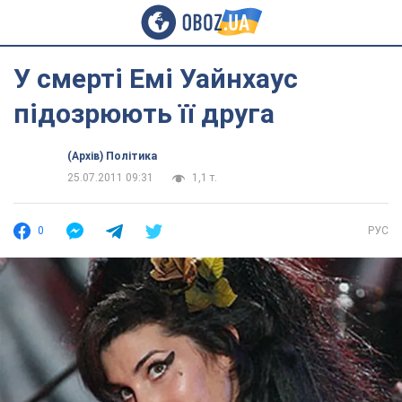
У смерті Емі Уайнхаус
підозрюють її друга
(Архів) Політика
25.07.2011 09:31
1,1 т.
0
РУС