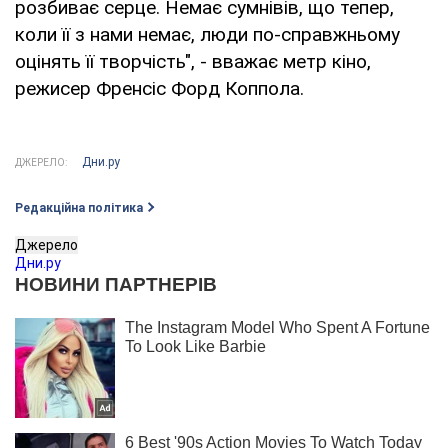
розбиває серце. Немає сумнівів, що тепер,
коли її з нами немає, люди по-справжньому
оцінять її творчість", - вважає метр кіно,
режисер Френсіс Форд Коппола.
Дни.ру
ДЖЕРЕЛО:
Редакційна політика
Джерело
Дни.ру