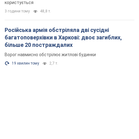
користується
3 години тому
48,8 т.
Російська армія обстріляла дві сусідні
багатоповерхівки в Харкові: двоє загиблих,
більше 20 постраждалих
Ворог навмисно обстрілює житлові будинки
19 хвилин тому
2,7 т.