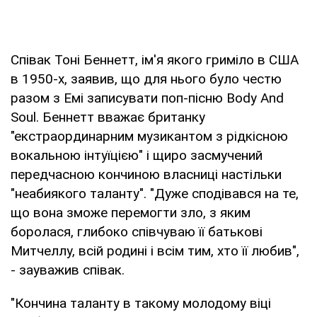
Співак Тоні Беннетт, ім'я якого гриміло в США
в 1950-х, заявив, що для нього було честю
разом з Емі записувати поп-пісню Body And
Soul. Беннетт вважає британку
"екстраординарним музикантом з рідкісною
вокальною інтуїцією" і щиро засмучений
передчасною кончиною власниці настільки
"неабиякого таланту". "Дуже сподівався на те,
що вона зможе перемогти зло, з яким
боролася, глибоко співчуваю її батькові
Митчеллу, всій родині і всім тим, хто її любив",
- зауважив співак.
"Кончина таланту в такому молодому віці