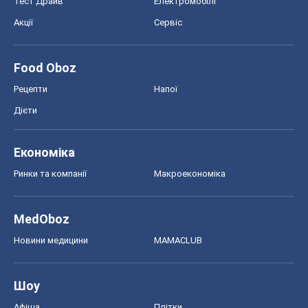
Тест Драйв
Електромобілі
Акції
Сервіс
Food Oboz
Рецепти
Напої
Дієти
Економіка
Ринки та компанії
Макроекономіка
MedOboz
Новини медицини
MAMACLUB
Шоу
Афіша
Плітки