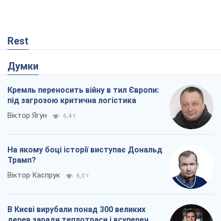
під загрозою критична логістика
Віктор Ягун
6,4 т.
На якому боці історії виступає Дональд
Трамп?
Віктор Каспрук
6,0 т.
В Києві вирубали понад 300 великих
дерев заради теплотраси і всупереч
Генплану
Владислав Самойленко
54