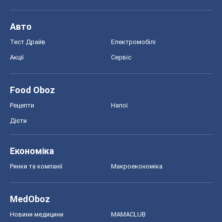
Рецепти
Напої
Дієти
Економіка
Ринки та компанії
Макроекономіка
MedOboz
Новини медицини
MAMACLUB
Шоу
Афіша
Плітки
Краса
Мода
Жіночий журнал