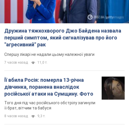
7 часов назад
11,0 т.
Її вбила Росія: померла 13-річна
дівчинка, поранена внаслідок
російської атаки на Сумщину. Фото
Того дня під час російського обстрілу загинули
її брат, вітчим та бабуся
8 часов назад
9,3 т.
Чому в СРСР лікарі носили лише білі
халати
У цьому був як практичний, так і символічний
сенс
7 часов назад
3,3 т.