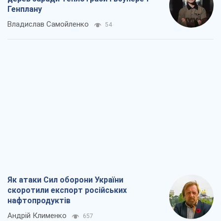
Як атаки Сил оборони України
скоротили експорт російських
нафтопродуктів
Андрій Клименко
657
Два супертурніри Магучіх: спортивний
календар осені 2026 року
Олександр Липенко
447
Ракетний щит і меч України: ставка на
виробництво власних ракет