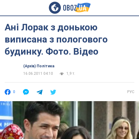
Ані Лорак з донькою
виписана з пологового
будинку. Фото. Відео
(Архів) Політика
16.06.2011 04:10
1,9 т.
0
РУС