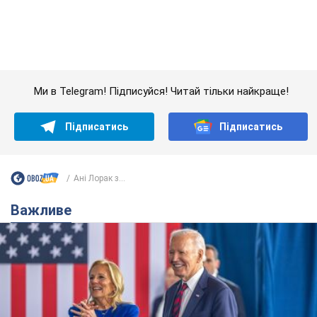
Ані Лорак з...
Важливе
Дружина тяжкохворого Джо Байдена назвала
перший симптом, який сигналізував про його
"агресивний" рак
Спершу лікарі не надали цьому належної уваги