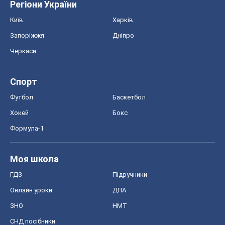
Хокей
Бокс
Формула-1
Моя школа
ГДЗ
Підручники
Онлайн уроки
ДПА
ЗНО
НМТ
СНД посібники
Авто
Тест Драйв
Електромобілі
Акції
Сервіс
Food Oboz