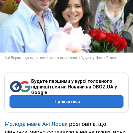
Будьте першими у курсі головного —
підпишіться на Новини на OBOZ.UA у
Google
Підписатися
Молода мама Ані Лорак
розповіла, що
дівчинку, мирно сопевшую у неї на руках, вони