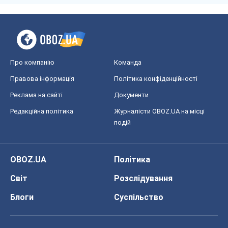
Редакційна політика
Журналісти OBOZ.UA на місці
подій
OBOZ.UA
Політика
Світ
Розслідування
Блоги
Суспільство
Регіони України
Київ
Харків
Запоріжжя
Дніпро
Черкаси
Спорт
Футбол
Баскетбол