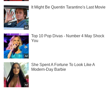
Ми в Telegram! Підписуйся! Читай тільки найкраще!
Підписатись
Підписатись