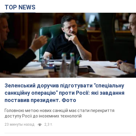
Зеленський доручив підготувати "спеціальну
санкційну операцію" проти Росії: які завдання
поставив президент. Фото
Головною метою нових санкцій має стати перекриття
доступу Росії до іноземних технологій
23 минуты назад
2,3 т.
Херсон повністю лишився без світла, у Львові
аварійні відключення: ситуація в енергосистемі
6 серпня
Росіяни вдарили по важливому енергооб'єкту
3 часа назад
12,7 т.
Податкова передасть Міноборони дані про