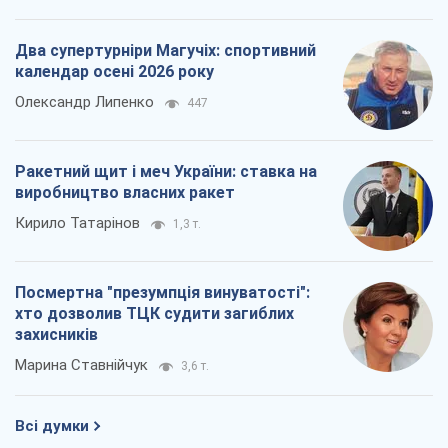
Кирило Татарінов
1,3 т.
Посмертна "презумпція винуватості":
хто дозволив ТЦК судити загиблих
захисників
Марина Ставнійчук
3,6 т.
Всі думки
Про компанію
Команда
Правова інформація
Політика конфіденційності
Реклама на сайті
Документи