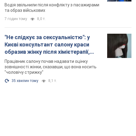
Відео
Водія звільнили після конфлікту з пасажирами
та образ військових
7 годин тому
8,0 т.
"Не слідкує за сексуальністю": у
Києві консультант салону краси
образив жінку після хімієтерапії,
розгорівся скандал. Фото
Працівник салону почав надавати оцінку
зовнішності жінки, сказавши, що вона носить
"чоловічу стрижку"
35 хвилин тому
8,1 т.