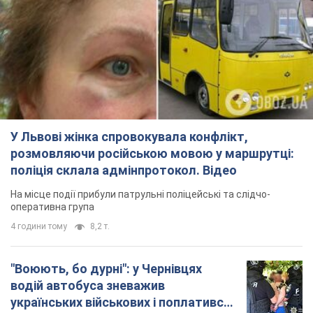
У Львові жінка спровокувала конфлікт,
розмовляючи російською мовою у маршрутці:
поліція склала адмінпротокол. Відео
На місце події прибули патрульні поліцейські та слідчо-
оперативна група
4 години тому
8,2 т.
"Воюють, бо дурні": у Чернівцях
водій автобуса зневажив
українських військових і поплатився.