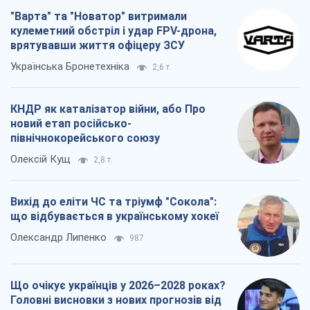
"Варта" та "Новатор" витримали
кулеметний обстріл і удар FPV-дрона,
врятувавши життя офіцеру ЗСУ
Українська Бронетехніка
2,6 т.
КНДР як каталізатор війни, або Про
новий етап російсько-
північнокорейського союзу
Олексій Кущ
2,8 т.
Вихід до еліти ЧС та тріумф "Сокола":
що відбувається в українському хокеї
Олександр Липенко
987
Що очікує українців у 2026–2028 роках?
Головні висновки з нових прогнозів від