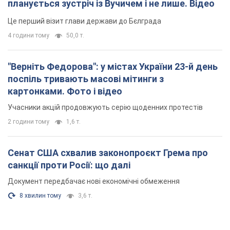
планується зустріч із Вучичем і не лише. Відео
Це перший візит глави держави до Бєлграда
4 години тому
50,0 т.
"Верніть Федорова": у містах України 23-й день
поспіль тривають масові мітинги з
картонками. Фото і відео
Учасники акцій продовжують серію щоденних протестів
2 години тому
1,6 т.
Сенат США схвалив законопроєкт Грема про
санкції проти Росії: що далі
Документ передбачає нові економічні обмеження
8 хвилин тому
3,6 т.