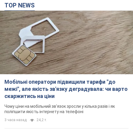
Чому ціни на мобільний зв'язок зросли у кілька разів і як
поліпшити якість інтернету на телефоні
3 часа назад
24,2 т.
"Працюємо, щоб отримати пакети з ракетами
для ППО": Зеленський заслухав доповідь
Драпатого і анонсував нові кроки
Зокрема, він обговорив з головкомом кадрові питання в
українській армії
33 минуты назад
405
В окупованій Ялті прогриміли потужні вибухи:
валить чорний дим. Фото і відео
Місто, ймовірно, опинилося під атакою дронів
2 часа назад
3,3 т.