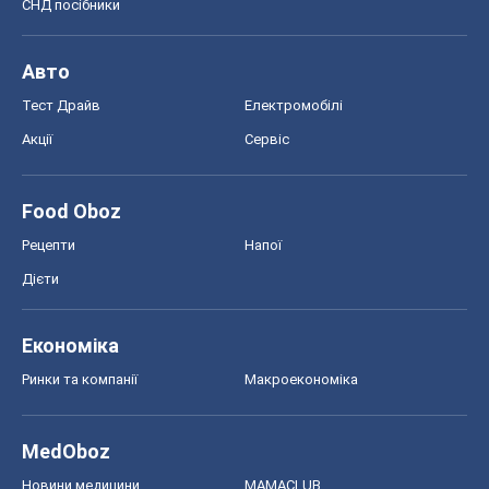
Ринки та компанії
Макроекономіка
MedOboz
Новини медицини
MAMACLUB
Шоу
Афіша
Плітки
Краса
Мода
Жіночий журнал