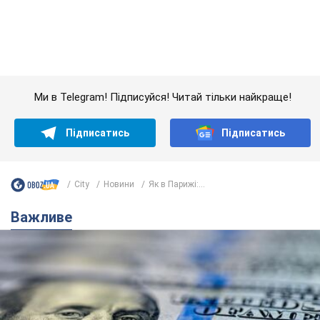
Банки "готуються" до нового курсу долара:
українцям розповіли, чого очікувати
найближчими днями
Яким буде курс валюти в обмінниках
6.08.2026 22:58
152,5 т.
Українцям обіцяють по 850 грн від
мобільних операторів: що не так з
цими повідомленнями