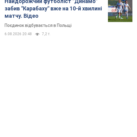
TOP NEWS
Мобільні оператори підвищили тарифи "до
межі", але якість зв'язку деградувала: чи варто
скаржитись на ціни