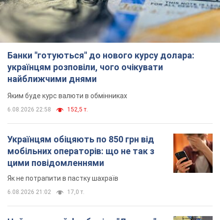
Як не потрапити в пастку шахраїв
6.08.2026 21:02
17,0 т.
Найдорожчий футболіст "Динамо"
забив "Карабаху" вже на 10-й хвилині
матчу. Відео
Поєдинок відбувається в Польщі
6.08.2026 20:48
7,2 т.