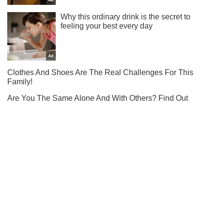
Ми в Telegram! Підписуйся! Читай тільки найкраще!
Підписатись
Підписатись
City
Новини
Як в Парижі:...
Важливе