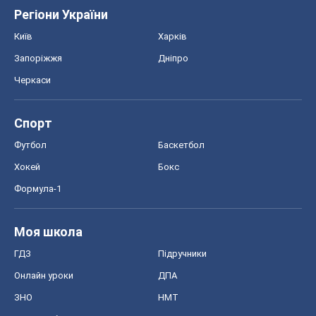
ГДЗ
Підручники
Онлайн уроки
ДПА
ЗНО
НМТ
СНД посібники
Авто
Тест Драйв
Електромобілі
Акції
Сервіс
Food Oboz
Рецепти
Напої
Дієти
Економіка