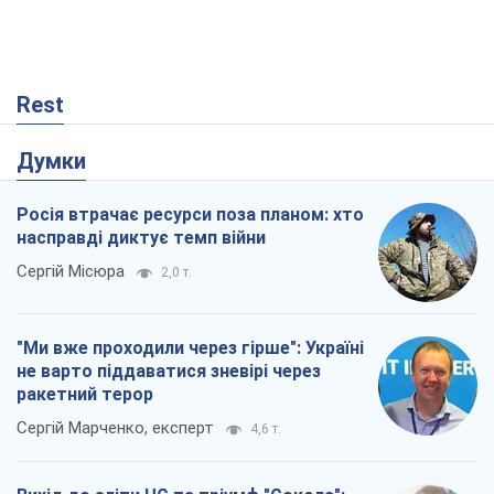
ракетний терор
Сергій Марченко, експерт
4,6 т.
Вихід до еліти ЧС та тріумф "Сокола":
що відбувається в українському хокеї
Олександр Липенко
9