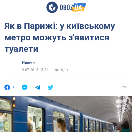
Як в Парижі: у київському
метро можуть з'явитися
туалети
Новини
9.07.2018 15:24
6,1 т.
4
РУС