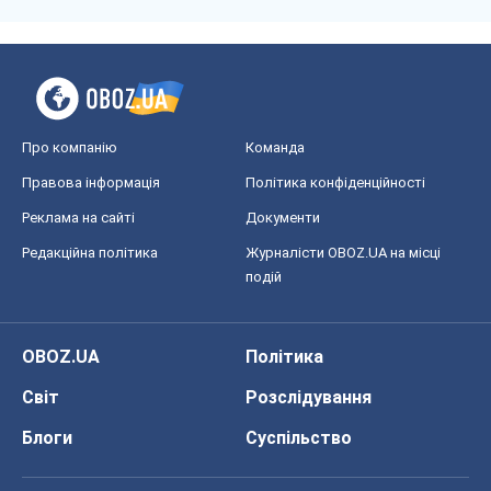
Світ
Розслідування
Блоги
Суспільство
Регіони України
Київ
Харків
Запоріжжя
Дніпро
Черкаси
Спорт
Футбол
Баскетбол
Хокей
Бокс
Формула-1
Моя школа