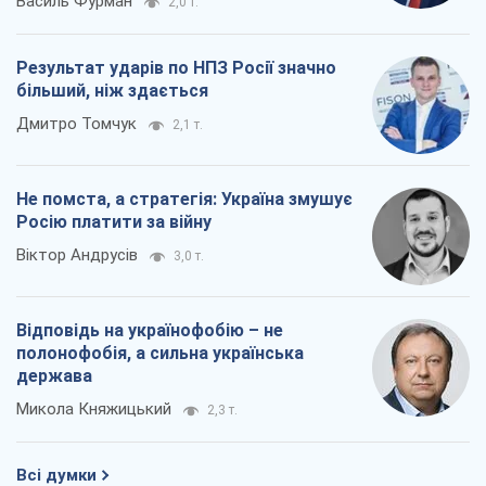
держава
Микола Княжицький
2,3 т.
Всі думки
Про компанію
Команда
Правова інформація
Політика конфіденційності
Реклама на сайті
Документи
Редакційна політика
Журналісти OBOZ.UA на місці
подій
OBOZ.UA
Політика