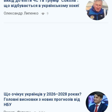
Що очікує українців у 2026–2028 роках?
Головні висновки з нових прогнозів від
НБУ
Василь Фурман
2,0 т.
Результат ударів по НПЗ Росії значно
більший, ніж здається
Дмитро Томчук
2,1 т.
Не помста, а стратегія: Україна змушує
Росію платити за війну
Віктор Андрусів
3,0 т.
Відповідь на українофобію – не
полонофобія, а сильна українська