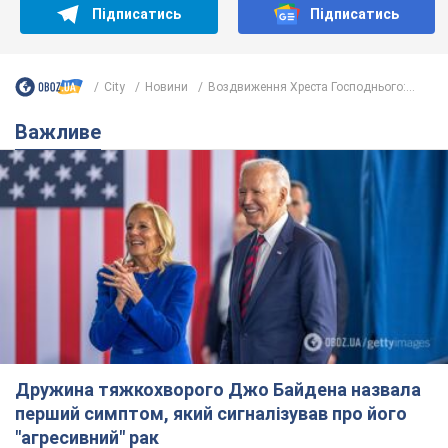
Підписатись
Підписатись
City
Новини
Воздвиження Хреста Господнього:...
Важливе
Дружина тяжкохворого Джо Байдена назвала
перший симптом, який сигналізував про його
"агресивний" рак