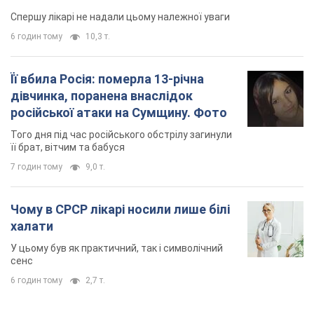
Спершу лікарі не надали цьому належної уваги
6 годин тому
10,3 т.
Її вбила Росія: померла 13-річна
дівчинка, поранена внаслідок
російської атаки на Сумщину. Фото
Того дня під час російського обстрілу загинули
її брат, вітчим та бабуся
7 годин тому
9,0 т.
Чому в СРСР лікарі носили лише білі
халати
У цьому був як практичний, так і символічний
сенс
6 годин тому
2,7 т.