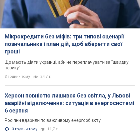
Мікрокредити без міфів: три типові сценарії
позичальника і план дій, щоб вберегти свої
гроші
Що мають діяти українці, аби не переплачувати за "швидку
позику"
3 години тому
24,7 т.
Херсон повністю лишився без світла, у Львові
аварійні відключення: ситуація в енергосистемі
6 серпня
Росіяни вдарили по важливому енергооб'єкту
3 години тому
11,7 т.