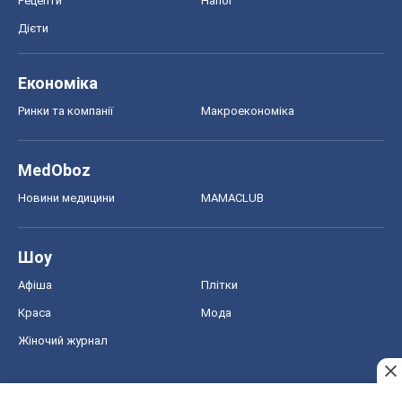
Рецепти
Напої
Дієти
Економіка
Ринки та компанії
Макроекономіка
MedOboz
Новини медицини
MAMACLUB
Шоу
Афіша
Плітки
Краса
Мода
Жіночий журнал