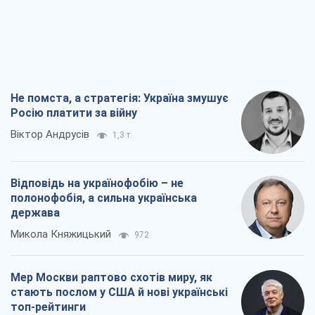
Не помста, а стратегія: Україна змушує
Росію платити за війну
Віктор Андрусів
1,3 т.
Відповідь на українофобію – не
полонофобія, а сильна українська
держава
Микола Княжицький
972
Мер Москви раптово схотів миру, як
стають послом у США й нові українські
топ-рейтинги