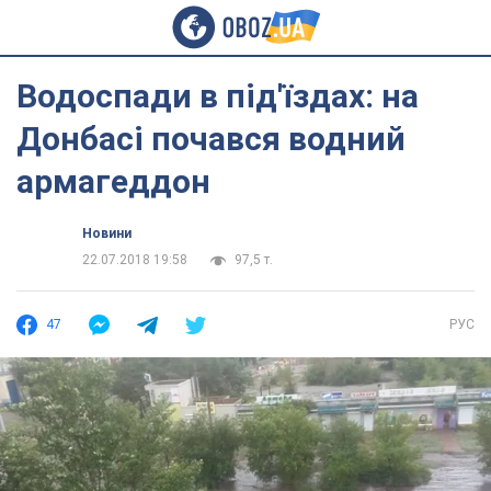
Водоспади в під'їздах: на
Донбасі почався водний
армагеддон
Новини
22.07.2018 19:58
97,5 т.
47
РУС