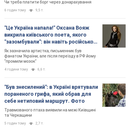
Чи треба платити борг через донарахування
6 годин тому
9,5 т.
"Це Україна напала!" Оксана Вояж
викрила київського поета, якого
"зазомбували": він навіть російської
не знав, а тепер хоче геноциду
Як зазначила артистка, письменник був
українців
фанатом України, але після переїзду в РФ йому
"промили мозок"
4 години тому
6,6 т.
"Був знесилений": в Україні врятували
пораненого грифа, який обрав для
себе нетиповий маршрут. Фото
Травмованого птаха виявили на межі Київщині
та Черкащини
5 годин тому
2,7 т.