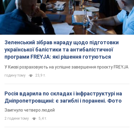
Зеленський зібрав нараду щодо підготовки
української балістики та антибалістичної
програми FREYJA: які рішення готуються
У Києві розраховують на успішне завершення проєкту FREYJA
годину тому
23,9 т.
Росія вдарила по складах і інфраструктурі на
Дніпропетровщині: є загиблі і поранені. Фото
Заигнуло четверо людей
2 години тому
5,4 т.