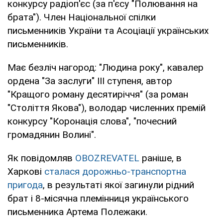
конкурсу радіоп'єс (за п'єсу "Полювання на
брата"). Член Національної спілки
письменників України та Асоціації українських
письменників.
Має безліч нагород: "Людина року", кавалер
ордена "За заслуги" III ступеня, автор
"Кращого роману десятиріччя" (за роман
"Століття Якова"), володар численних премій
конкурсу "Коронація слова", "почесний
громадянин Волині".
Як повідомляв
OBOZREVATEL
раніше, в
Харкові
сталася дорожньо-транспортна
пригода
, в результаті якої загинули рідний
брат і 8-місячна племінниця українського
письменника Артема Полежаки.