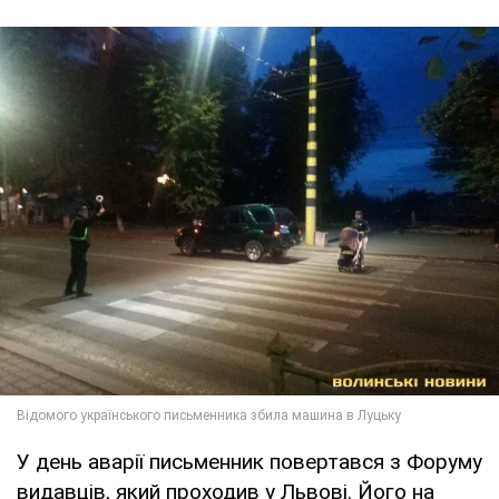
У день аварії письменник повертався з Форуму
видавців, який проходив у Львові. Його на