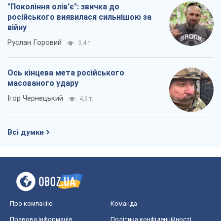
"Покоління олів'є": звичка до
російського виявилася сильнішою за
війну
Руслан Горовий
3,4 т.
Ось кінцева мета російського
масованого удару
Ігор Чернецький
4,6 т.
Всі думки
Про компанію
Команда
Правова інформація
Політика конфіденційності