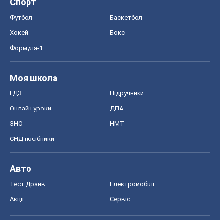
Спорт
Футбол
Баскетбол
Хокей
Бокс
Формула-1
Моя школа
ГДЗ
Підручники
Онлайн уроки
ДПА
ЗНО
НМТ
СНД посібники
Авто
Тест Драйв
Електромобілі
Акції
Сервіс