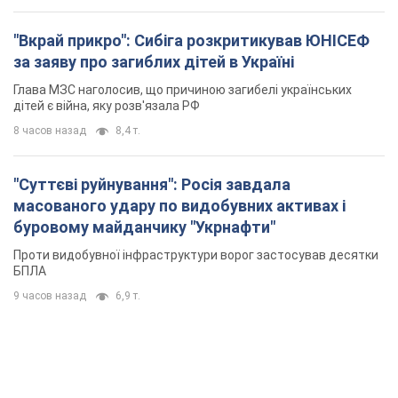
"Вкрай прикро": Сибіга розкритикував ЮНІСЕФ
за заяву про загиблих дітей в Україні
Глава МЗС наголосив, що причиною загибелі українських
дітей є війна, яку розв'язала РФ
8 часов назад
8,4 т.
"Суттєві руйнування": Росія завдала
масованого удару по видобувних активах і
буровому майданчику "Укрнафти"
Проти видобувної інфраструктури ворог застосував десятки
БПЛА
9 часов назад
6,9 т.