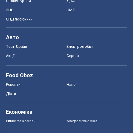
Онлайн уроки
ДПА
ЗНО
НМТ
СНД посібники
Авто
Тест Драйв
Електромобілі
Акції
Сервіс
Food Oboz
Рецепти
Напої
Дієти
Економіка
Ринки та компанії
Макроекономіка