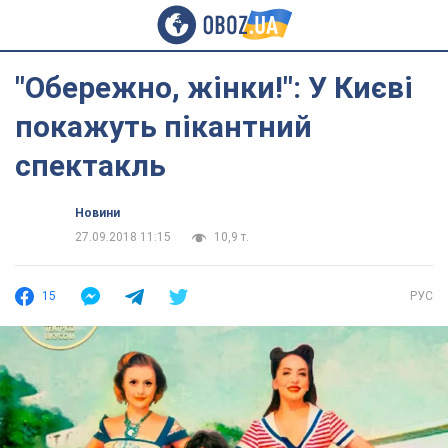
"Обережно, жінки!": У Києві
покажуть пікантний
спектакль
Новини
27.09.2018 11:15
10,9 т.
15
РУС