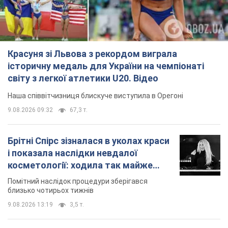
Красуня зі Львова з рекордом виграла
історичну медаль для України на чемпіонаті
світу з легкої атлетики U20. Відео
Наша співвітчизниця блискуче виступила в Орегоні
9.08.2026 09:32
67,3 т.
Брітні Спірс зізналася в уколах краси
і показала наслідки невдалої
косметології: ходила так майже
місяць
Помітний наслідок процедури зберігався
близько чотирьох тижнів
9.08.2026 13:19
3,5 т.