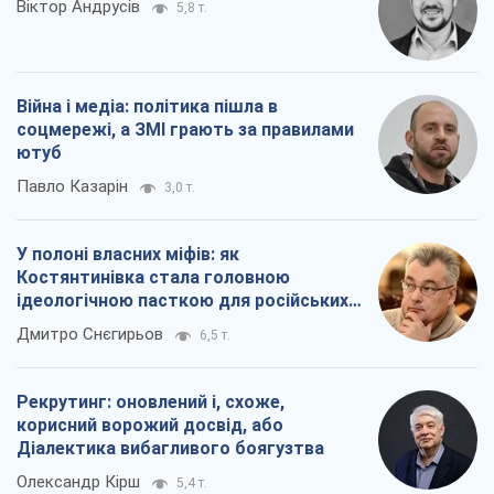
Віктор Андрусів
5,8 т.
Війна і медіа: політика пішла в
соцмережі, а ЗМІ грають за правилами
ютуб
Павло Казарін
3,0 т.
У полоні власних міфів: як
Костянтинівка стала головною
ідеологічною пасткою для російських
окупантів
Дмитро Снєгирьов
6,5 т.
Рекрутинг: оновлений і, схоже,
корисний ворожий досвід, або
Діалектика вибагливого боягузтва
Олександр Кірш
5,4 т.