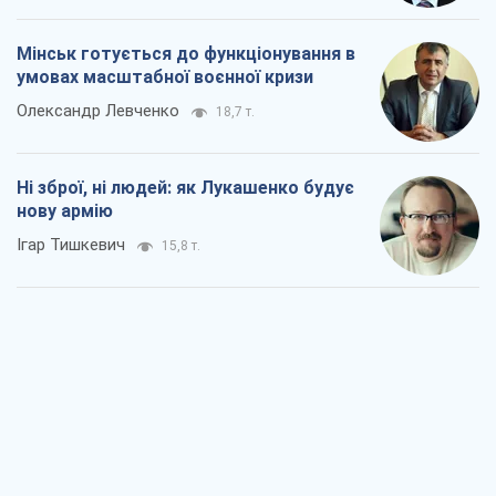
Мінськ готується до функціонування в
умовах масштабної воєнної кризи
Олександр Левченко
18,7 т.
Ні зброї, ні людей: як Лукашенко будує
нову армію
Ігар Тишкевич
15,8 т.