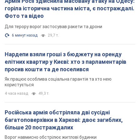
Армія Росії здійснила масовану атаку на Одесу:
горіла історична частина міста, є постраждалі.
Фото та відео
Для терору ворог застосував ракети та дрони
6 минут назад
29,7 т.
Нардепи взяли гроші з бюджету на оренду
елітних квартир у Києві: хто з парламентарів
просив кошти та де поселився
Як працює особлива соціальна гарантія та хто нею
користується
4 часа назад
49,3 т.
Російська армія обстріляла дві сусідні
багатоповерхівки в Харкові: двоє загиблих,
більше 20 постраждалих
Ворог навмисно обстрілює житлові будинки