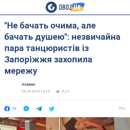
''Не бачать очима, але
бачать душею'': незвичайна
пара танцюристів із
Запоріжжя захопила
мережу
Новини
26.09.2018 14:54
8,6 т.
33
РУС