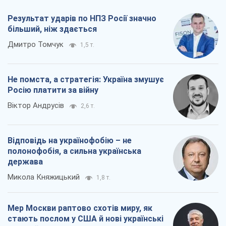
Результат ударів по НПЗ Росії значно
більший, ніж здається
Дмитро Томчук
1,5 т.
Не помста, а стратегія: Україна змушує
Росію платити за війну
Віктор Андрусів
2,6 т.
Відповідь на українофобію – не
полонофобія, а сильна українська
держава
Микола Княжицький
1,8 т.
Мер Москви раптово схотів миру, як
стають послом у США й нові українські