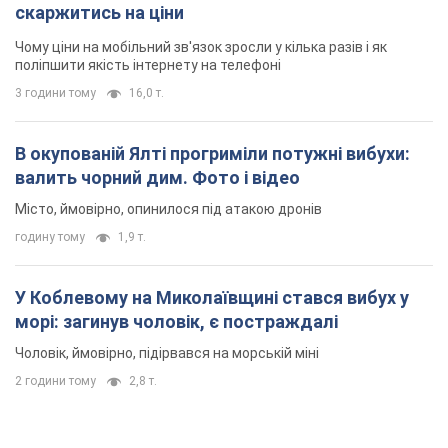
скаржитись на ціни
Чому ціни на мобільний зв'язок зросли у кілька разів і як
поліпшити якість інтернету на телефоні
3 години тому
16,0 т.
В окупованій Ялті прогриміли потужні вибухи:
валить чорний дим. Фото і відео
Місто, ймовірно, опинилося під атакою дронів
годину тому
1,9 т.
У Коблевому на Миколаївщині стався вибух у
морі: загинув чоловік, є постраждалі
Чоловік, ймовірно, підірвався на морській міні
2 години тому
2,8 т.