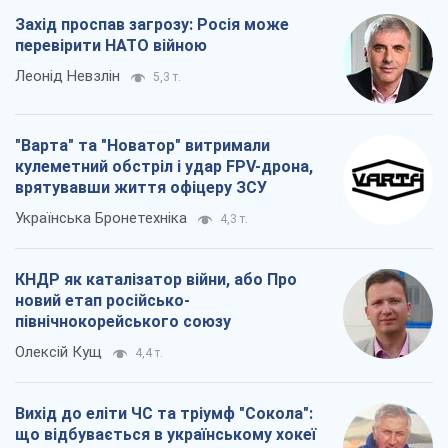
Захід проспав загрозу: Росія може
перевірити НАТО війною
Леонід Невзлін
5,3 т.
"Варта" та "Новатор" витримали
кулеметний обстріл і удар FPV-дрона,
врятувавши життя офіцеру ЗСУ
Українська Бронетехніка
4,3 т.
КНДР як каталізатор війни, або Про
новий етап російсько-
північнокорейського союзу
Олексій Кущ
4,4 т.
Вихід до еліти ЧС та тріумф "Сокола":
що відбувається в українському хокеї