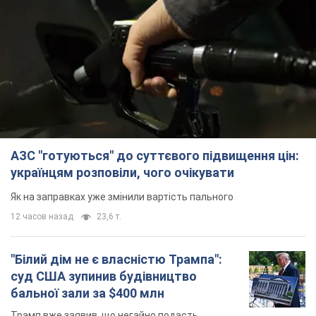
АЗС "готуються" до суттєвого підвищення цін:
українцям розповіли, чого очікувати
Як на заправках уже змінили вартість пального
12 часов назад
23,6 т.
"Білий дім не є власністю Трампа":
суд США зупинив будівництво
бальної зали за $400 млн
Трамп вже заявив, що негайно подасть