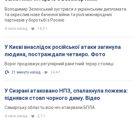
Володимир Зеленський зустрівся з українським дипломата
та окреслив нове бачення війни та ролі міжнародних
партнерів у боротьбі з Росією
4 часа назад
14,3 т.
У Києві внаслідок російської атаки загинула
людина, постраждали четверо. Фото
Ворог продовжує регулярний ракетний терор столиці
21 минуту назад
24,4 т.
У Сизрані атаковано НПЗ, спалахнула пожежа:
піднявся стовп чорного диму. Відео
Самарську область всю ніч атакували БПЛА
4 часа назад
2,7 т.