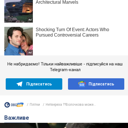
Не набридаємо! Тільки найважливіше - підписуйся на наш
Telegram-канал
Підписатись
Підписатись
Плітки
Нетвереза ??Волочкова може...
Важливе