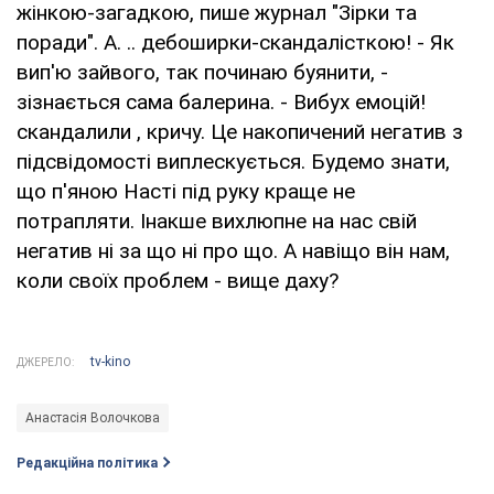
жінкою-загадкою, пише журнал "Зірки та
поради". А. .. дебоширки-скандалісткою! - Як
вип'ю зайвого, так починаю буянити, -
зізнається сама балерина. - Вибух емоцій!
скандалили , кричу. Це накопичений негатив з
підсвідомості виплескується. Будемо знати,
що п'яною Насті під руку краще не
потрапляти. Інакше вихлюпне на нас свій
негатив ні за що ні про що. А навіщо він нам,
коли своїх проблем - вище даху?
tv-kino
ДЖЕРЕЛО:
Анастасія Волочкова
Редакційна політика