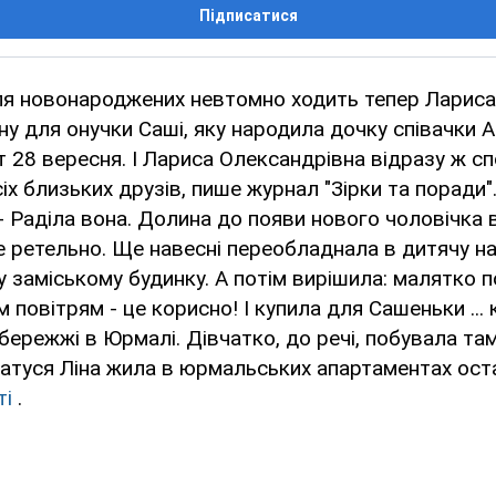
Підписатися
ля новонароджених невтомно ходить тепер Лариса
у для онучки Саші, яку народила дочку співачки А
іт 28 вересня. І Лариса Олександрівна відразу ж с
іх близьких друзів, пише журнал "Зірки та поради".
- Раділа вона. Долина до появи нового чоловічка в 
 ретельно. Ще навесні переобладнала в дитячу на
у заміському будинку. А потім вирішила: малятко 
 повітрям - це корисно! І купила для Сашеньки ... 
бережжі в Юрмалі. Дівчатко, до речі, побувала та
матуся Ліна жила в юрмальських апартаментах ост
ті
.