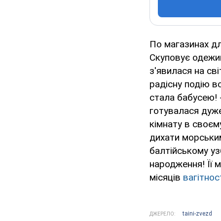
По магазинах д
Скуповує одежин
з'явилася на св
радісну подію вс
стала бабусею! 
готувалася дуже
кімнату в своєм
дихати морським
балтійському уз
народження! Її 
місяців
вагітнос
taini-zvezd
ДЖЕРЕЛО: