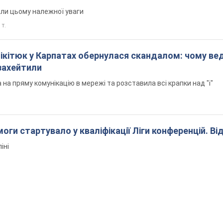
али цьому належної уваги
 т.
Нікітюк у Карпатах обернулася скандалом: чому ве
захейтили
на пряму комунікацію в мережі та розставила всі крапки над "і"
оги стартувало у кваліфікації Ліги конференцій. Ві
іні