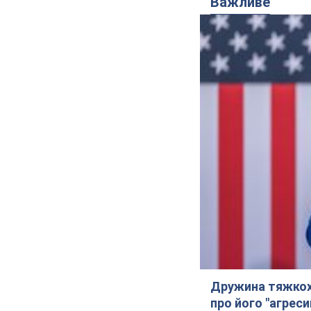
Важливе
Дружина тяжкох
про його "агреси