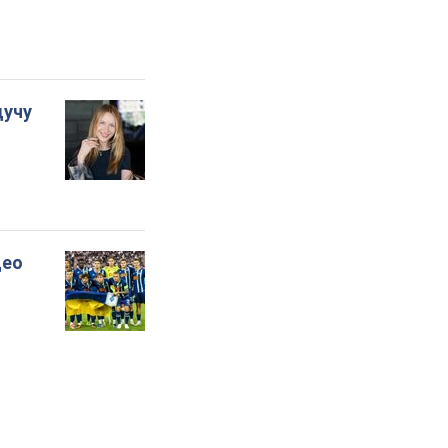
дучу
део