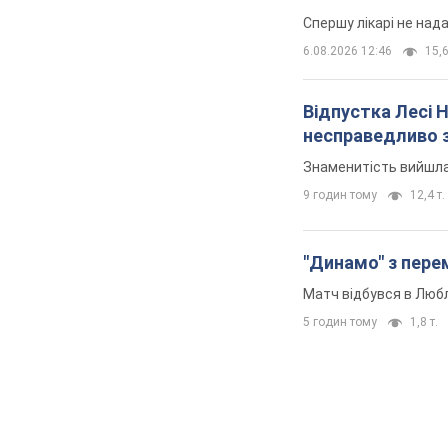
Спершу лікарі не над
6.08.2026 12:46
15,6
Відпустка Лесі 
несправедливо 
Знаменитість вийшла 
9 годин тому
12,4 т.
"Динамо" з перем
Матч відбувся в Любл
5 годин тому
1,8 т.