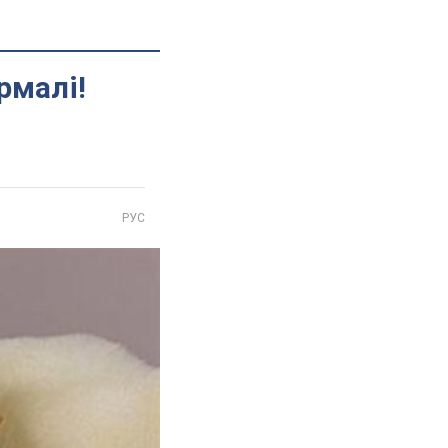
рмалі!
РУС