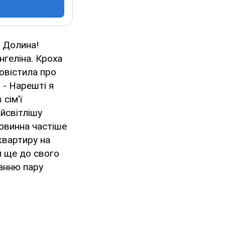
 Долина!
нгеліна. Кроха
повістила про
 - Нарешті я
сім'ї
йсвітлішу
повинна частіше
квартиру на
м ще до свого
анню пару