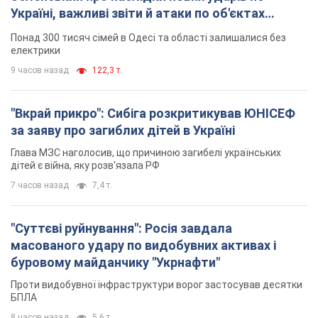
Україні, важливі звіти й атаки по об'єктах
ворога. Відео
Понад 300 тисяч сімей в Одесі та області залишалися без
електрики
9 часов назад
122,3 т.
"Вкрай прикро": Сибіга розкритикував ЮНІСЕФ
за заяву про загиблих дітей в Україні
Глава МЗС наголосив, що причиною загибелі українських
дітей є війна, яку розв'язала РФ
7 часов назад
7,4 т.
"Суттєві руйнування": Росія завдала
масованого удару по видобувних активах і
буровому майданчику "Укрнафти"
Проти видобувної інфраструктури ворог застосував десятки
БПЛА
8 часов назад
5,6 т.