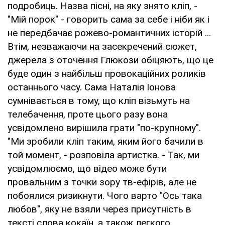
подробиць. Назва пісні, на яку знято кліп, -
"Мій порок" - говорить сама за себе і ніби як і
не передбачає рожево-романтичних історій ...
Втім, незважаючи на засекречений сюжет,
джерела з оточення Глюкози обіцяють, що це
буде один з найбільш провокаційних роликів
останнього часу. Сама Наталія Іонова
сумнівається в тому, що кліп візьмуть на
телебачення, проте цього разу вона
усвідомлено вирішила грати "по-крупному".
"Ми зробили кліп таким, яким його бачили в
той момент, - розповіла артистка. - Так, ми
усвідомлюємо, що відео може бути
провальним з точки зору тв-ефірів, але не
побоялися ризикнути. Чого варто "Ось така
любов", яку не взяли через присутність в
тексті слова кокаїн, а також легкого