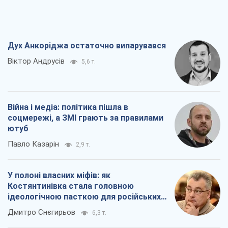
Дух Анкоріджа остаточно випарувався
Віктор Андрусів
5,6 т.
Війна і медіа: політика пішла в
соцмережі, а ЗМІ грають за правилами
ютуб
Павло Казарін
2,9 т.
У полоні власних міфів: як
Костянтинівка стала головною
ідеологічною пасткою для російських
окупантів
Дмитро Снєгирьов
6,3 т.