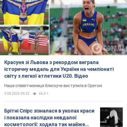
Красуня зі Львова з рекордом виграла
історичну медаль для України на чемпіонаті
світу з легкої атлетики U20. Відео
Наша співвітчизниця блискуче виступила в Орегоні
9.08.2026 09:32
66,0 т.
Брітні Спірс зізналася в уколах краси
і показала наслідки невдалої
косметології: ходила так майже