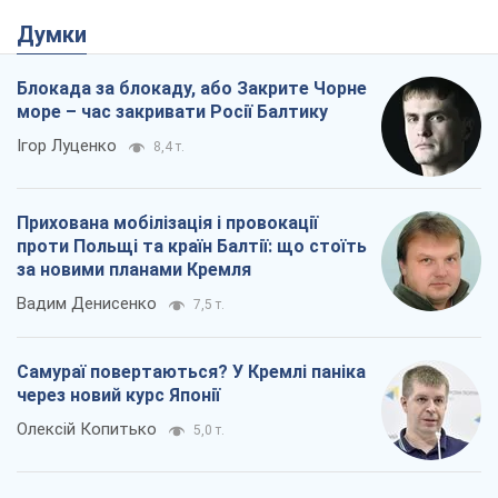
Думки
Блокада за блокаду, або Закрите Чорне
море – час закривати Росії Балтику
Ігор Луценко
8,4 т.
Прихована мобілізація і провокації
проти Польщі та країн Балтії: що стоїть
за новими планами Кремля
Вадим Денисенко
7,5 т.
Самураї повертаються? У Кремлі паніка
через новий курс Японії
Олексій Копитько
5,0 т.