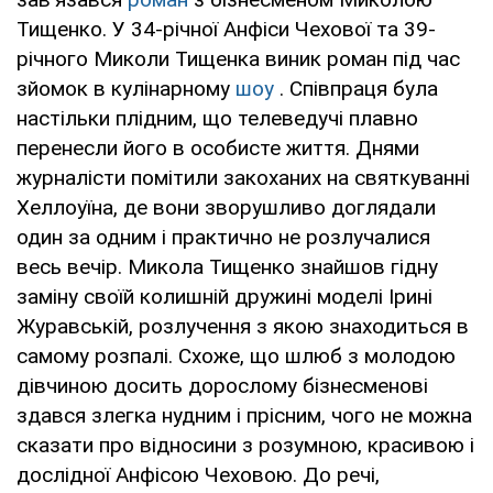
Тищенко. У 34-річної Анфіси Чехової та 39-
річного Миколи Тищенка виник роман під час
зйомок в кулінарному
шоу
. Співпраця була
настільки плідним, що телеведучі плавно
перенесли його в особисте життя. Днями
журналісти помітили закоханих на святкуванні
Хеллоуїна, де вони зворушливо доглядали
один за одним і практично не розлучалися
весь вечір. Микола Тищенко знайшов гідну
заміну своїй колишній дружині моделі Ірині
Журавській, розлучення з якою знаходиться в
самому розпалі. Схоже, що шлюб з молодою
дівчиною досить дорослому бізнесменові
здався злегка нудним і прісним, чого не можна
сказати про відносини з розумною, красивою і
дослідної Анфісою Чеховою. До речі,