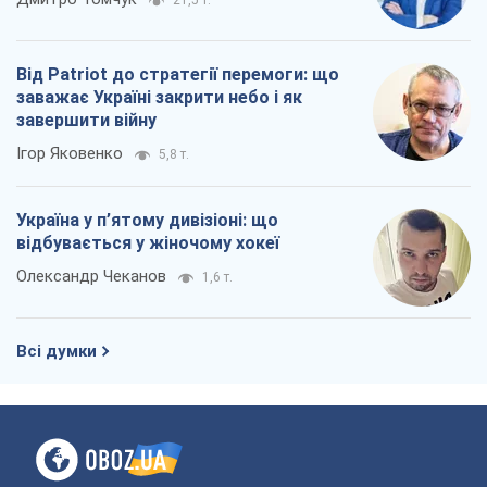
21,5 т.
Від Patriot до стратегії перемоги: що
заважає Україні закрити небо і як
завершити війну
Ігор Яковенко
5,8 т.
Україна у п’ятому дивізіоні: що
відбувається у жіночому хокеї
Олександр Чеканов
1,6 т.
Всі думки