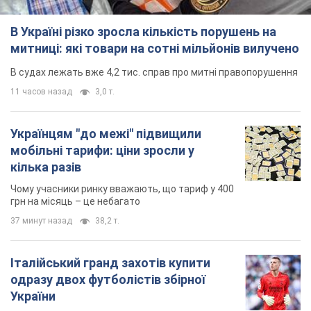
В Україні різко зросла кількість порушень на
митниці: які товари на сотні мільйонів вилучено
В судах лежать вже 4,2 тис. справ про митні правопорушення
11 часов назад
3,0 т.
Українцям "до межі" підвищили
мобільні тарифи: ціни зросли у
кілька разів
Чому учасники ринку вважають, що тариф у 400
грн на місяць – це небагато
37 минут назад
38,2 т.
Італійський гранд захотів купити
одразу двох футболістів збірної
України