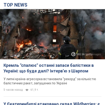
TOP NEWS
Кремль "спалює" останні запаси балістики в
Україні: що буде далі? Інтерв’ю з Шарпом
У липні країна-агресорка встановила "рекорд" за кількістю
балістичних ракет, запущених по Україні
5 часов назад
61,9 т.
У Єкатеринбурзі атаковано склад Wildberries: є