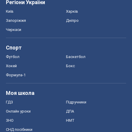
Регіони України
Київ
Харків
Запоріжжя
Дніпро
Черкаси
Спорт
Футбол
Баскетбол
Хокей
Бокс
Формула-1
Моя школа
ГДЗ
Підручники
Онлайн уроки
ДПА
ЗНО
НМТ
СНД посібники