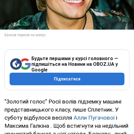
Будьте першими у курсі головного —
підпишіться на Новини на OBOZ.UA у
Google
Підписатися
"Золотий голос" Росії волів підземку машині
представницького класу, пише Сплетник. У
суботу відбулося весілля
Алли Пугачової
і
Максима Галкіна . Щоб встигнути на недільний
урочистий банкет з цієї нагоди, Баскову , який