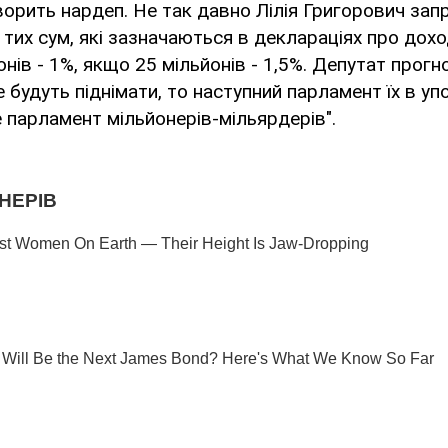
ворить нардеп. Не так давно Лілія Григорович за
 тих сум, які зазначаються в деклараціях про дох
онів - 1%, якщо 25 мільйонів - 1,5%. Депутат прогн
 будуть піднімати, то наступний парламент їх в уп
 парламент мільйонерів-мільярдерів".