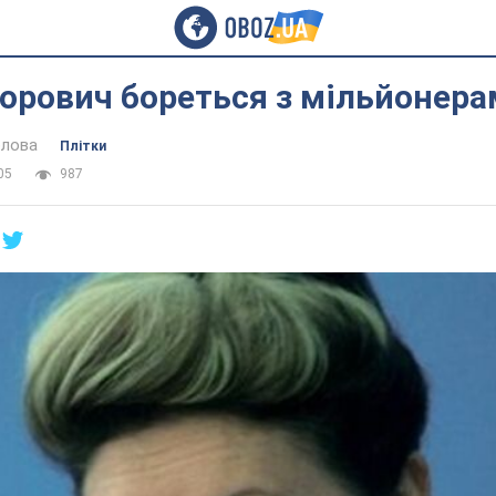
горович бореться з мільйонер
лова
Плітки
05
987