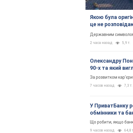
Якою була оригін
це не розповіда
Державним символом є
2 часа назад
5,9 т.
Олександру Поно
90-х та який ви
За розвитком кар'єри
7 часов назад
7,3 т.
У ПриватБанку р
обмінники та ба
Що робити, якщо банк
9 часов назад
64,8 т