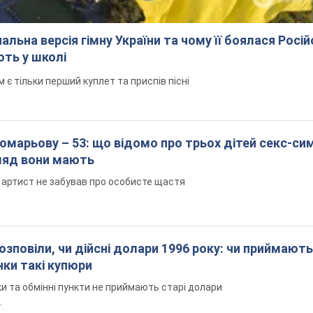
альна версія гімну України та чому її боялася Росій
ють у школі
 тільки перший куплет та приспів пісні
марьову – 53: що відомо про трьох дітей секс-си
гляд вони мають
 артист не забував про особисте щастя
озповіли, чи дійсні долари 1996 року: чи приймають
нки такі купюри
и та обмінні пункти не приймають старі долари
.