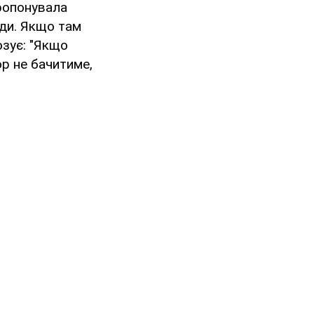
пропонувала
оди. Якщо там
озує: "Якщо
ор не бачитиме,