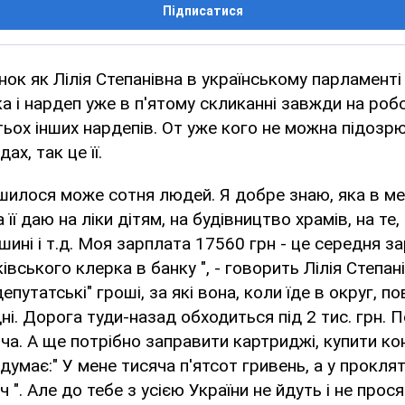
Підписатися
нок як Лілія Степанівна в українському парламенті
 і нардеп уже в п'ятому скликанні завжди на робо
атьох інших нардепів. От уже кого не можна підозр
ах, так це її.
шилося може сотня людей. Я добре знаю, яка в ме
її даю на ліки дітям, на будівництво храмів, на те
шині і т.д. Моя зарплата 17560 грн - це середня з
вського клерка в банку ", - говорить Лілія Степанів
епутатські" гроші, за які вона, коли їде в округ, 
ні. Дорога туди-назад обходиться під 2 тис. грн. П
ча. А ще потрібно заправити картриджі, купити кон
 думає:" У мене тисяча п'ятсот гривень, а у прокл
 ". Але до тебе з усією України не йдуть і не прося