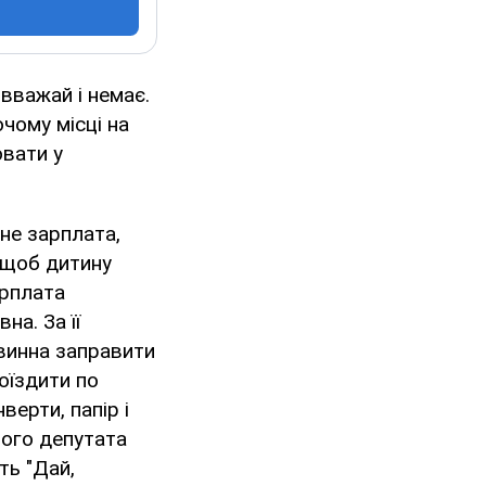
 вважай і немає.
чому місці на
ювати у
не зарплата,
, щоб дитину
арплата
на. За її
повинна заправити
оїздити по
верти, папір і
ятого депутата
ть "Дай,