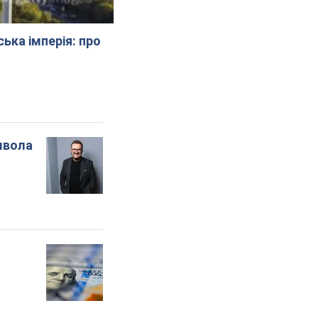
ська імперія: про
мвола