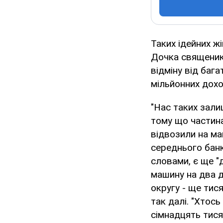
Таких ідейних жі
Дочка священика
відміну від баг
мільйонних доход
"Нас таких зали
тому що частина 
відвозили на ма
середнього банкі
словами, є ще "д
машину на два д
округу - ще тися
так далі. "Хтось
сімнадцять тисяч