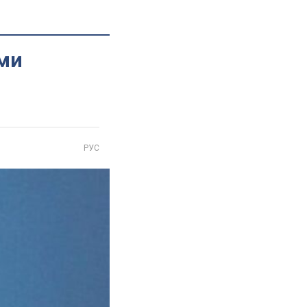
ами
РУС