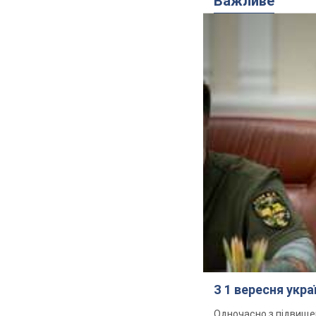
Важливе
З 1 вересня укр
Одночасно з підвище