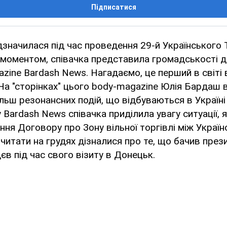
Підписатися
значилася під час проведення 29-й Українського 
моментом, співачка представила громадськості д
zine Bardash News. Нагадаємо, це перший в світі 
 На "сторінках" цього body-magazine Юлія Бардаш 
ьш резонансних подій, що відбуваються в Україні і
 Bardash News співачка приділила увагу ситуації, 
ння Договору про Зону вільної торгівлі між Україн
читати на грудях дізналися про те, що бачив прези
 під час свого візиту в Донецьк.