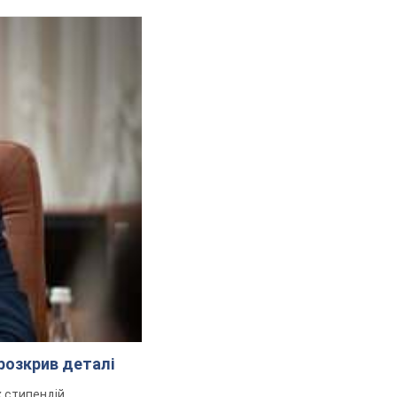
розкрив деталі
 стипендій