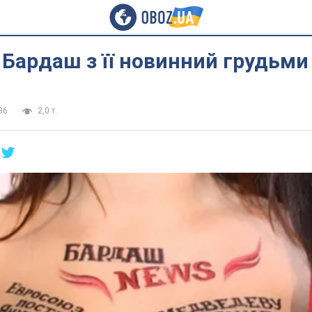
Бардаш з її новинний грудьми
36
2,0 т.