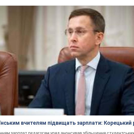
аїнським вчителям підвищать зарплати: Корецький 
нням зарплат педагогам уряд анонсував збільшення студентських