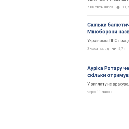
7.08.2026 00:29
11,7
Скільки балістич
Міноборони наз
Українська ППО прац
2 часа назад
5,7 т.
Ауріка Ротару че
скільки отримув
У виплату не врахува
через 11 часов