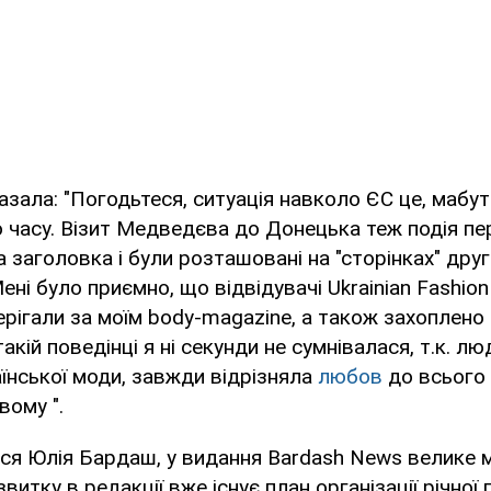
зала: "Погодьтеся, ситуація навколо ЄС це, мабут
 часу. Візит Медведєва до Донецька теж подія пе
а заголовка і були розташовані на "сторінках" дру
ені було приємно, що відвідувачі Ukrainian Fashio
ерігали за моїм body-magazine, а також захоплено
акій поведінці я ні секунди не сумнівалася, т.к. 
їнської моди, завжди відрізняла
любов
до всього 
вому ".
ася Юлія Бардаш, у видання Bardash News велике 
витку в редакції вже існує план організації річної