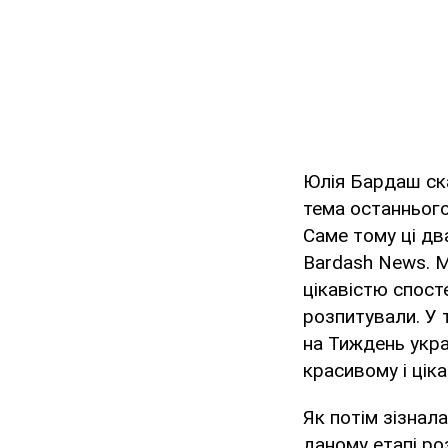
Юлія Бардаш ска
тема останнього
Саме тому ці дв
Bardash News. М
цікавістю спост
розпитували. У т
на Тиждень укра
красивому і ціка
Як потім зізнал
даному етапі роз