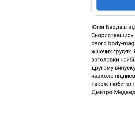
Юлія Бардаш від
Скориставшись 
свого body-maga
жіночих грудях.
заголовки найбіл
другому випуску
навколо підписа
також любителі 
Дмитро Медведєв