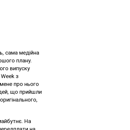
ь, сама медійна
ршого плану.
гого випуску
n Week з
 мене про нього
людей, що прийшли
оригінального,
майбутнє. На
 передплати на