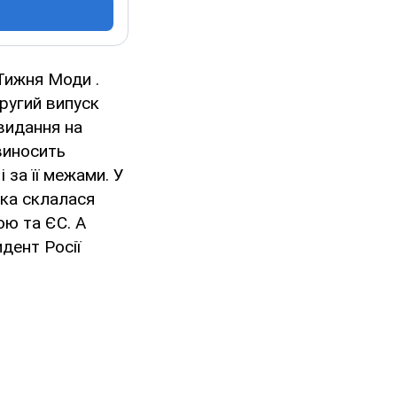
Тижня Моди .
ругий випуск
видання на
виносить
 за її межами. У
яка склалася
ою та ЄС. А
дент Росії