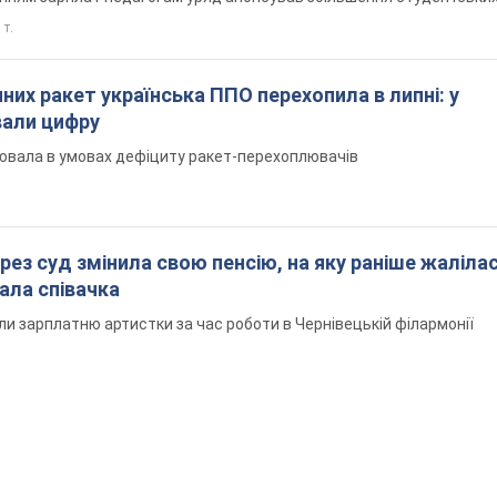
 т.
них ракет українська ППО перехопила в липні: у
вали цифру
ювала в умовах дефіциту ракет-перехоплювачів
рез суд змінила свою пенсію, на яку раніше жалілас
ала співачка
ли зарплатню артистки за час роботи в Чернівецькій філармонії