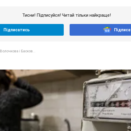
Тисни! Підписуйся! Читай тільки найкраще!
Підписатись
Підписа
Волочкова і Басков...