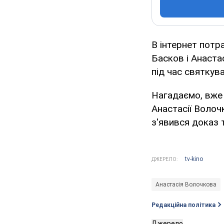
В інтернет потр
Басков і Анаста
під час святкув
Нагадаємо, вже
Анастасії Волоч
з'явився доказ 
tv-kino
ДЖЕРЕЛО:
Анастасія Волочкова
Редакційна політика
Джерело