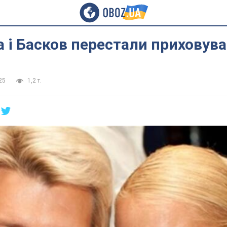
 і Басков перестали приховув
25
1,2 т.