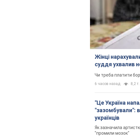
Жінці нарахували
суддя ухвалив н
Чи треба платити бо
6 часов назад
8,2 т.
"Це Україна напа
"зазомбували": в
українців
Як зазначила артистк
"промили мозок"