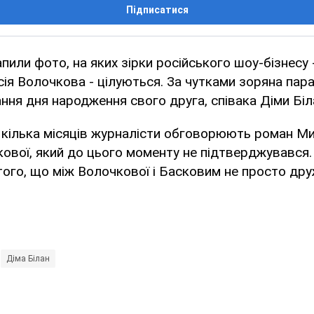
Підписатися
апили фото, на яких зірки російського шоу-бізнесу
сія Волочкова - цілуються. За чутками зоряна пар
ання дня народження свого друга, співака Діми Біл
 кілька місяців журналісти обговорюють роман Ми
кової, який до цього моменту не підтверджувався. 
того, що між Волочкової і Басковим не просто дру
Діма Білан