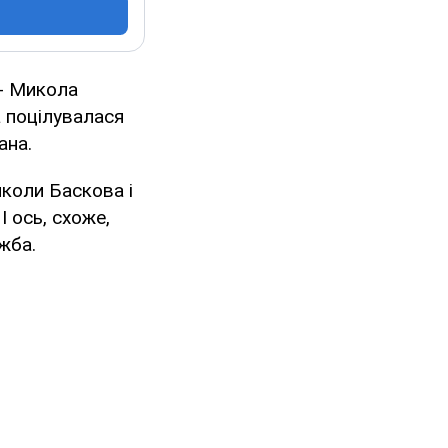
 - Микола
а поцілувалася
ана.
коли Баскова і
І ось, схоже,
жба.