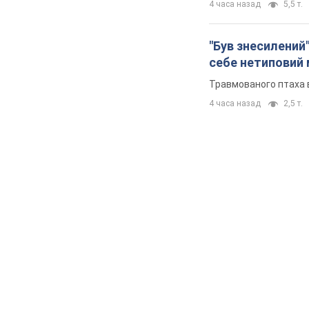
4 часа назад
5,5 т.
"Був знесилений"
себе нетиповий
Травмованого птаха 
4 часа назад
2,5 т.