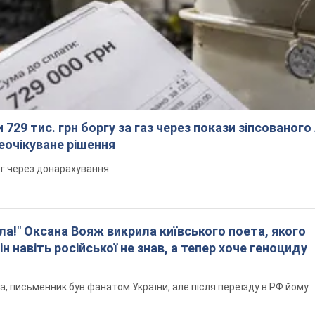
 729 тис. грн боргу за газ через покази зіпсованого
еочікуване рішення
рг через донарахування
ла!" Оксана Вояж викрила київського поета, якого
ін навіть російської не знав, а тепер хоче геноциду
а, письменник був фанатом України, але після переїзду в РФ йому