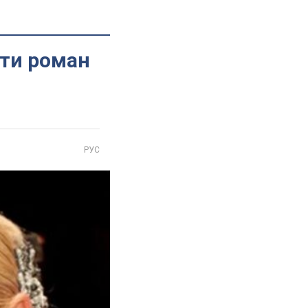
ати роман
РУС