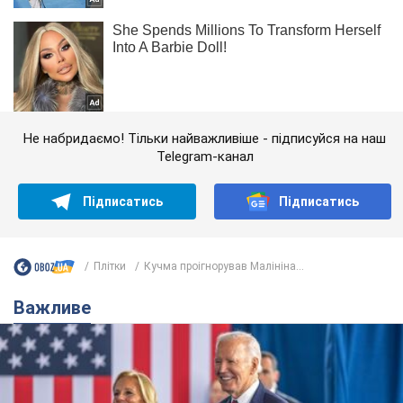
Не набридаємо! Тільки найважливіше - підписуйся на наш
Telegram-канал
Підписатись
Підписатись
Плітки
Кучма проігнорував Малініна...
Важливе