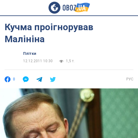
Кучма проігнорував
Малініна
Плітки
12.12.2011 10:30
1,5 т.
0
РУС