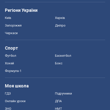
Регіони України
Київ
Харків
Запоріжжя
Дніпро
Черкаси
Спорт
Футбол
Баскетбол
Хокей
Бокс
Формула-1
Моя школа
ГДЗ
Підручники
Онлайн уроки
ДПА
ЗНО
НМТ