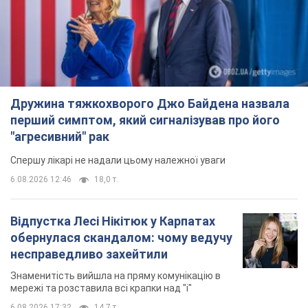
Дружина тяжкохворого Джо Байдена назвала
перший симптом, який сигналізував про його
"агресивний" рак
Спершу лікарі не надали цьому належної уваги
6.08.2026 12:46
18,0 т.
Відпустка Лесі Нікітюк у Карпатах
обернулася скандалом: чому ведучу
несправедливо захейтили
Знаменитість вийшла на пряму комунікацію в
мережі та розставила всі крапки над "і"
6.08.2026 17:32
14,7 т.