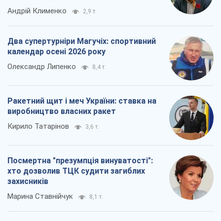
Андрій Клименко
2,9 т.
Два супертурніри Магучіх: спортивний
календар осені 2026 року
Олександр Липенко
8,4 т.
Ракетний щит і меч України: ставка на
виробництво власних ракет
Кирило Татарінов
3,6 т.
Посмертна "презумпція винуватості":
хто дозволив ТЦК судити загиблих
захисників
Марина Ставнійчук
8,1 т.