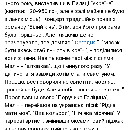
цього року, виступивши в Палаці "Україна"
(квитки: 120-950 грн, але в залі майже не було
вільних місць). Концерт традиційно почав з
романсу "Білий кінь". Втім, вся його програма
була торішньої. Але глядачів це не
розчарувало, повідомляє "
Сегодня
". "Має ж
бути якась стабільність в країні", - поділилися
вони з нами. Навіть коментарі між піснями
Малінін "штовхав", що і минулого разу: "У
дитинстві я завжди хотів стати свистуном.
Правда, все говорили не свистіти, мовляв,
грошей не буде. Але я собі трошки насвістел! ".
Проспівавши свого "Поручика Голіцина",
Малінін перейшов на українські пісні: "Рідна
мати моя", "Два кольори", "Ніч яка місячна". У
перерві артист, змінивши оксамитовий піджак
на чорну сорочку, вийшов на сцену з