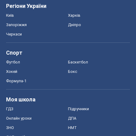
Регіони України
Київ
Харків
Запоріжжя
Дніпро
Черкаси
Спорт
Футбол
Баскетбол
Хокей
Бокс
Формула-1
Моя школа
ГДЗ
Підручники
Онлайн уроки
ДПА
ЗНО
НМТ