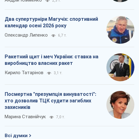
Андрій Клименко
2,3 т.
Два супертурніри Магучіх: спортивний
календар осені 2026 року
Олександр Липенко
6,7 т.
Ракетний щит і меч України: ставка на
виробництво власних ракет
Кирило Татарінов
3,1 т.
Посмертна "презумпція винуватості":
хто дозволив ТЦК судити загиблих
захисників
Марина Ставнійчук
7,0 т.
Всі думки