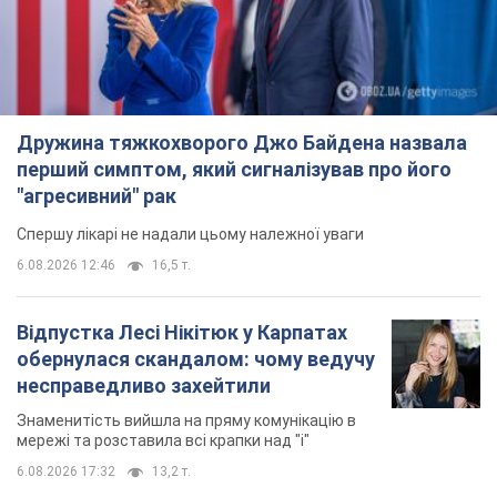
Дружина тяжкохворого Джо Байдена назвала
перший симптом, який сигналізував про його
"агресивний" рак
Спершу лікарі не надали цьому належної уваги
6.08.2026 12:46
16,5 т.
Відпустка Лесі Нікітюк у Карпатах
обернулася скандалом: чому ведучу
несправедливо захейтили
Знаменитість вийшла на пряму комунікацію в
мережі та розставила всі крапки над "і"
6.08.2026 17:32
13,2 т.