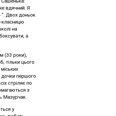
а Сашенька:
же вдячний. Я
ю ". Двох доньок
5-класницю
школі на
боксувати, а
м (33 роки),
б, тільки цього
 міських
 в дочки першого
іх стріляє по
 змагаються з
ть Мазурчак.
ється у