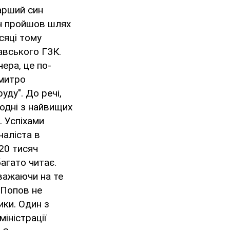
арший син
н пройшов шлях
сяці тому
авського ГЗК.
ера, це по-
Дмитро
уду". До речі,
одні з найвищих
. Успіхами
наліста в
20 тисяч
багато читає.
зважаючи на те
 Попов не
ики. Один з
іністрації