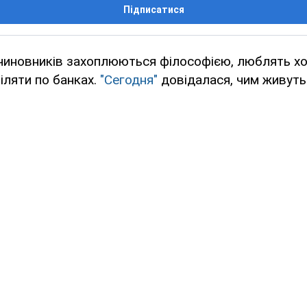
Підписатися
 чиновників захоплюються філософією, люблять хо
ріляти по банках.
"Сегодня"
довідалася, чим живут