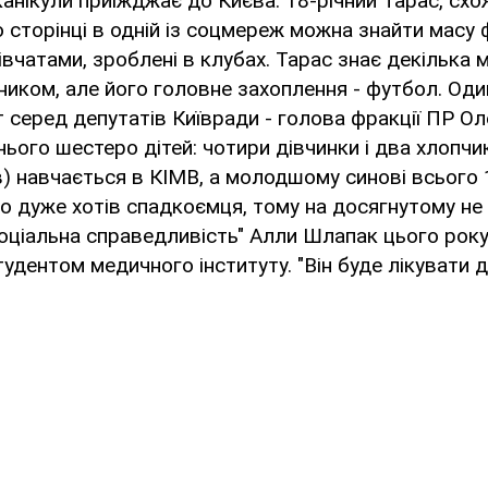
 канікули приїжджає до Києва. 18-річний Тарас, сх
о сторінці в одній із соцмереж можна знайти масу 
вчатами, зроблені в клубах. Тарас знає декілька м
нником, але його головне захоплення - футбол. Оди
т серед депутатів Київради - голова фракції ПР Ол
нього шестеро дітей: чотири дівчинки і два хлопчи
в) навчається в КІМВ, а молодшому синові всього 
о дуже хотів спадкоємця, тому на досягнутому не 
Соціальна справедливість" Алли Шлапак цього року
удентом медичного інституту. "Він буде лікувати ді