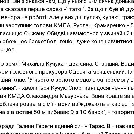
ов. Він зізнався нам, що у нього 9-місячна доньк
 сказала перше слово -" тато ". За що я був їй ду
вечора на роботі. Але у вихідні гуляю, купаю, гра
ин заступник голови КМДА, Руслан Крамаренко - 
ласницю Сніжану. Обидві навчаються у звичайній 
 обожнює баскетбол, теніс і дуже хоче навчитися 
анцює.
о землі Михайла Кучука - два сина. Старший, Вади
ом головного прокурора Одеси, а меншенький, Глі
рший клас. "У нього є золота медаль за перемогу в
вання", - хвалиться Кучук. Спортивні досягнення і
ови КМДА Олександра Мазурчака. Вона краще за вс
юблена розвага сім'ї - вони виїжджають в кар'єр і
а з відстані 50 м вибиває 9 з 10 банок", - говори
вради Галини Гереги єдиний син - Тарас. Він навча