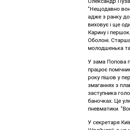
Олександр Пузан
"Нещодавно вона
адже з ранку до 
виховує і ще од
Карину і першок
Оболоні. Старша
молодшенька т
У зама Попова п
працює помічник
року пішов у пе
змаганнях з пла
заступника гол
баночках. Це ул
пневматики. "Вон
У секретаря Киї