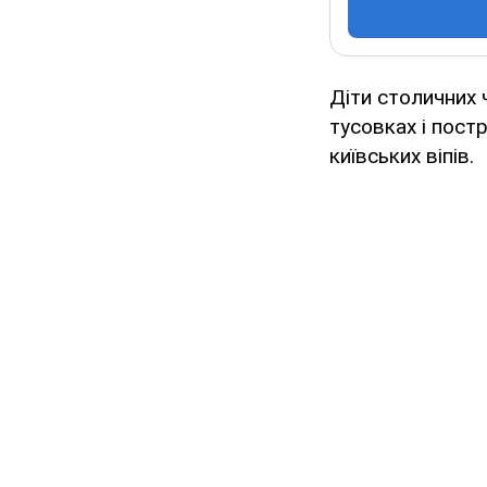
Діти столичних
тусовках і пост
київських віпів.