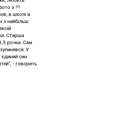
оже, любить
фото з ??
ов, в школі в
н з найбільш
ексій
ки. Старша
1,5 рочки. Сам
зупинявся. У
 єдиний син
тей", - говорить