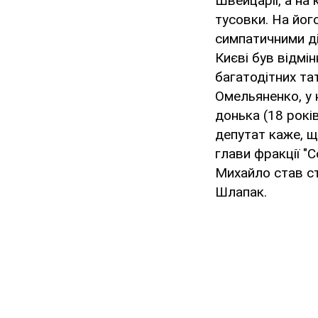
Швейцарії, а на
тусовки. На йог
симпатичними ді
Києві був відмі
багатодітних та
Омельяненко, у 
донька (18 рокі
депутат каже, щ
глави фракції "
Михайло став ст
Шлапак.