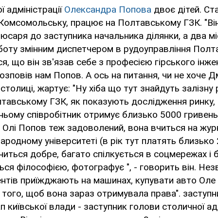
ї адміністрації
Олександра Попова
двоє дітей. Ст
Комсомольську, працює на Полтавському ГЗК. "Ві
люсаря до заступника начальника ділянки, а два мі
боту змінним диспетчером в рудоуправління Полт
я, що він зв'язав себе з професією гірського інжен
розповів нам Попов. А ось на питання, чи не хоче 
толиці, жартує: "Ну хіба що тут знайдуть залізну р
тавському ГЗК, як показують дослідження ринку, 
дньому співробітник отримує близько 5000 гривень
Олі Попов теж задоволений, вона вчиться на жур
ародному університеті (в рік тут платять близько 
вчиться добре, багато спілкується в соцмережах і 
ся філософією, фотографує ", - говорить він. Не
нтів приїжджають на машинах, купувати авто Оле
и того, щоб вона зараз отримувала права". заступн
 київської влади - заступник голови столичної адм