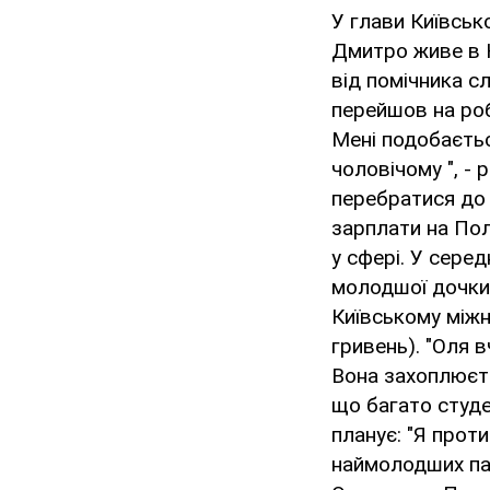
У глави Київсько
Дмитро живе в 
від помічника с
перейшов на ро
Мені подобаєтьс
чоловічому ", - 
перебратися до с
зарплати на Пол
у сфері. У сере
молодшої дочки 
Київському міжн
гривень). "Оля 
Вона захоплюєть
що багато студе
планує: "Я прот
наймолодших пап