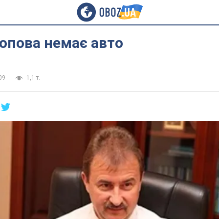
опова немає авто
09
1,1 т.